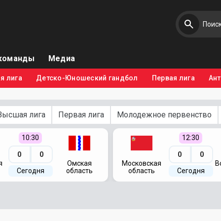
команды
Медиа
я лига
Детско-Юношеский гандбол
Первая лига
Ан
Высшая лига
Первая лига
Молодежное первенство
10:30
12:30
0
0
0
0
я
Омская
Московская
В
Сегодня
область
область
Сегодня