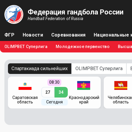
Федерация гандбола России
Handball Federation of Russia
ФГР
Новости
Соревнования
Национальные 
OLIMPBET Суперлига
Молодежное первенство
Высша
Спартакиада сильнейших
OLIMPBET Суперлига
08:30
27
34
кий
Саратовская
Краснодарский
Челябинска
область
Сегодня
край
область