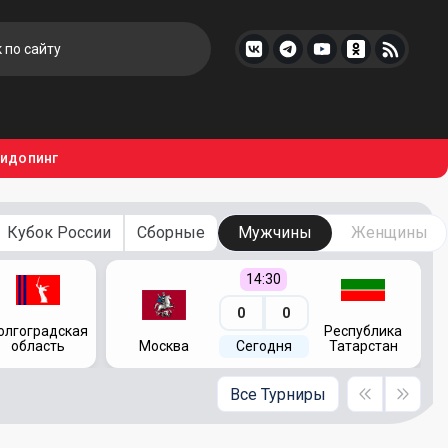
тидопинг
Кубок России
Сборные
Мужчины
Женщины
14:30
0
0
олгоградская
Республика
область
Москва
Сегодня
Татарстан
Все Турниры