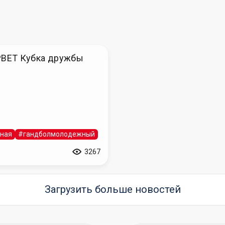
PBET Кубка дружбы
рная
#гандболмолодежный
3267
Загрузить больше новостей