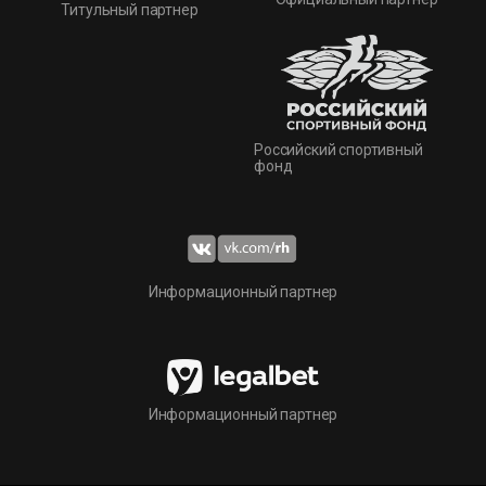
Титульный партнер
Российский спортивный
фонд
Информационный партнер
Информационный партнер