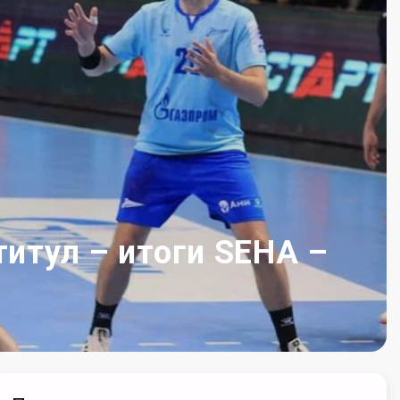
титул – итоги SEHA –