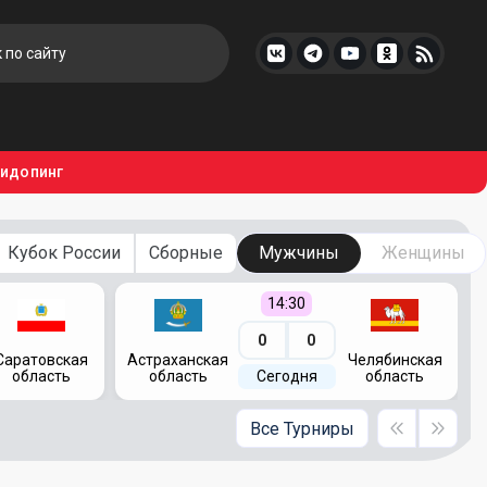
тидопинг
Кубок России
Сборные
Мужчины
Женщины
14:30
0
0
Саратовская
Астраханская
Челябинская
К
область
область
Сегодня
область
Все Турниры