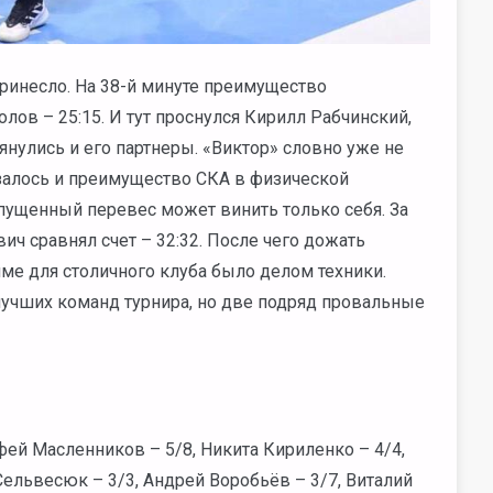
ринесло. На 38-й минуте преимущество
ов – 25:15. И тут проснулся Кирилл Рабчинский,
нулись и его партнеры. «Виктор» словно уже не
азалось и преимущество СКА в физической
пущенный перевес может винить только себя. За
ч сравнял счет – 32:32. После чего дожать
ме для столичного клуба было делом техники.
 лучших команд турнира, но две подряд провальные
фей Масленников – 5/8, Никита Кириленко – 4/4,
Сельвесюк – 3/3, Андрей Воробьёв – 3/7, Виталий