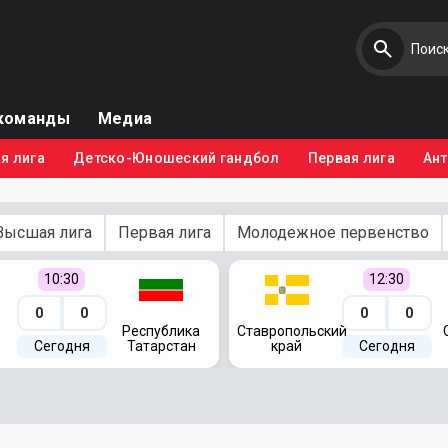
команды
Медиа
я лига
Детско-Юношеский гандбол
Первая лига
Ан
Высшая лига
Первая лига
Молодежное первенство
10:30
12:30
0
0
0
0
Республика
Ставропольский
Сегодня
Татарстан
край
Сегодня