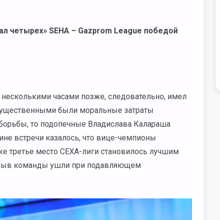
нал четырех» SEHA – Gazprom League победой
несколькими часами позже, следовательно, имел
 существенными были моральные затраты
 борьбы, то подопечные Владислава Калараша
ине встречи казалось, что вице-чемпионы
же третье место СЕХА-лиги становилось лучшим
ерерыв команды ушли при подавляющем