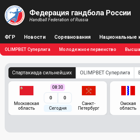
Федерация гандбола России
Handball Federation of Russia
ФГР
Новости
Соревнования
Национальные 
OLIMPBET Суперлига
Молодежное первенство
Высша
Спартакиада сильнейших
OLIMPBET Суперлига
08:30
0
0
я
Московская
Санкт-
Омская
область
Сегодня
Петербург
область