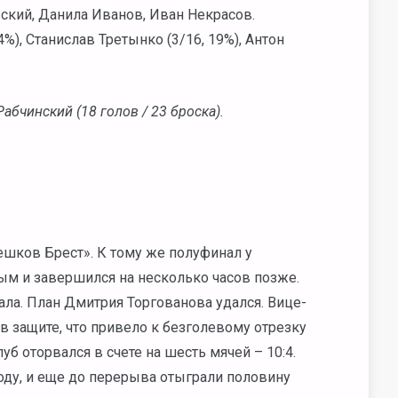
вский, Данила Иванов, Иван Некрасов.
%), Станислав Третынко (3/16, 19%), Антон
бчинский (18 голов / 23 броска).
ешков Брест». К тому же полуфинал у
ым и завершился на несколько часов позже.
ала. План Дмитрия Торгованова удался. Вице-
защите, что привело к безголевому отрезку
уб оторвался в счете на шесть мячей – 10:4.
оду, и еще до перерыва отыграли половину