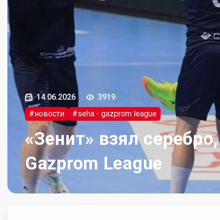
14.06.2026
3919
#новости
#seha - gazprom league
«Зенит» взял серебро
Gazprom League