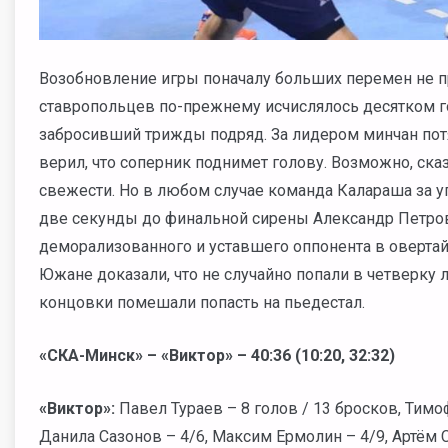
Возобновление игры поначалу больших перемен не п
ставропольцев по-прежнему исчислялось десятком гол
забросивший трижды подряд. За лидером минчан потя
верил, что соперник поднимет голову. Возможно, ск
свежести. Но в любом случае команда Калараша за у
две секунды до финальной сирены Александр Петрови
деморализованного и уставшего оппонента в овертай
Южане доказали, что не случайно попали в четверку
концовки помешали попасть на пьедестал.
«СКА-Минск» – «Виктор» – 40:36 (10:20, 32:32)
«Виктор»:
Павел Тураев – 8 голов / 13 бросков, Тимо
Данила Сазонов – 4/6, Максим Ермолин – 4/9, Артём 