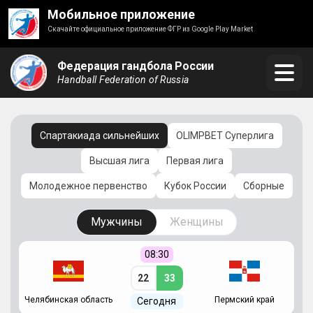
Мобильное приложение
Скачайте официальное приложение ФГР из Google Play Market
Федерация гандбола России
Handball Federation of Russia
Спартакиада сильнейших
OLIMPBET Суперлига
Высшая лига
Первая лига
Молодежное первенство
Кубок России
Сборные
Мужчины
Женщины
08:30
22
33
Челябинская область
Пермский край
С
Сегодня