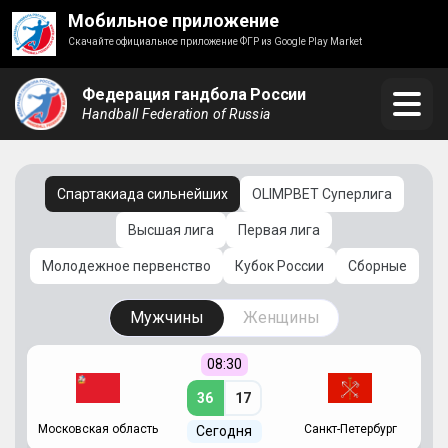
Мобильное приложение
Скачайте официальное приложение ФГР из Google Play Market
Федерация гандбола России
Handball Federation of Russia
Спартакиада сильнейших
OLIMPBET Суперлига
Высшая лига
Первая лига
Молодежное первенство
Кубок России
Сборные
Мужчины
Женщины
08:30
36
17
Московская область
Санкт-Петербург
Сегодня
ть