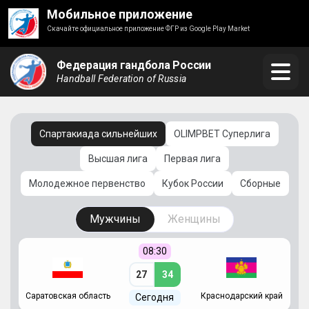
Мобильное приложение
Скачайте официальное приложение ФГР из Google Play Market
Федерация гандбола России
Handball Federation of Russia
Спартакиада сильнейших
OLIMPBET Суперлига
Высшая лига
Первая лига
Молодежное первенство
Кубок России
Сборные
Мужчины
Женщины
08:30
27
34
Саратовская область
Краснодарский край
Ч
Сегодня
ай