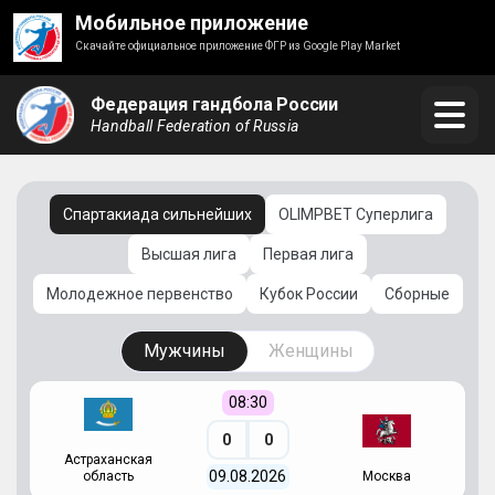
Мобильное приложение
Скачайте официальное приложение ФГР из Google Play Market
Федерация гандбола России
Handball Federation of Russia
Спартакиада сильнейших
OLIMPBET Суперлига
Высшая лига
Первая лига
Молодежное первенство
Кубок России
Сборные
Мужчины
Женщины
08:30
0
0
Астраханская
С
09.08.2026
область
Москва