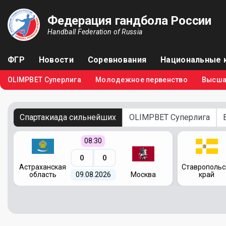
Федерация гандбола России
Handball Federation of Russia
ФГР
Новости
Соревнования
Национальные 
OLIMPBET Суперлига
Молодежное первенство
Высша
Спартакиада сильнейших
OLIMPBET Суперлига
08:30
0
0
я
Астраханская
Ставропольс
область
09.08.2026
Москва
край