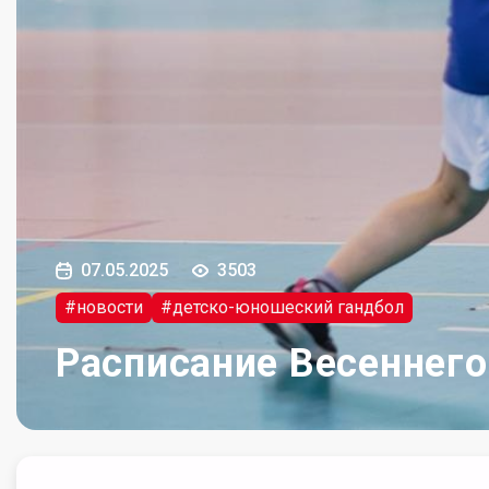
07.05.2025
3503
#новости
#детско-юношеский гандбол
Расписание Весеннего