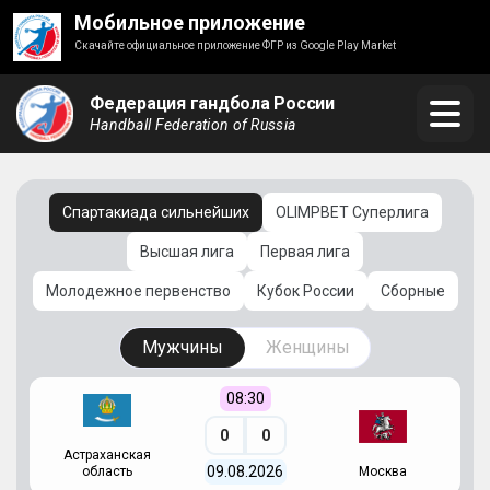
Мобильное приложение
Скачайте официальное приложение ФГР из Google Play Market
Федерация гандбола России
Handball Federation of Russia
Спартакиада сильнейших
OLIMPBET Суперлига
Высшая лига
Первая лига
Молодежное первенство
Кубок России
Сборные
Мужчины
Женщины
08:30
0
0
Астраханская
С
09.08.2026
область
Москва