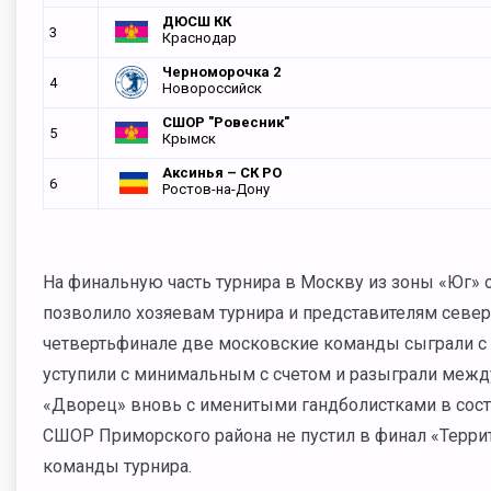
ДЮСШ КК
3
Краснодар
Черноморочка 2
4
Новороссийск
СШОР "Ровесник"
5
Крымск
Аксинья – СК РО
6
Ростов-на-Дону
На финальную часть турнира в Москву из зоны «Юг»
позволило хозяевам турнира и представителям севе
четвертьфинале две московские команды сыграли с «
уступили с минимальным с счетом и разыграли между
«Дворец» вновь с именитыми гандболистками в сост
СШОР Приморского района не пустил в финал «Терри
команды турнира.