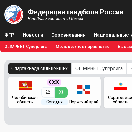
Федерация гандбола России
Handball Federation of Russia
ФГР
Новости
Соревнования
Национальные 
OLIMPBET Суперлига
Молодежное первенство
Высша
Спартакиада сильнейших
OLIMPBET Суперлига
08:30
22
33
Челябинская
Саратовска
область
Сегодня
Пермский край
область