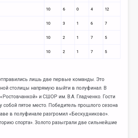
10
6
0
4
12
10
3
1
6
7
10
2
1
7
5
10
2
1
7
5
 отправились лишь две первые команды. Это
рной столицы напрямую выйти в полуфинал. В
Ростовчанкой» и СШОР им. В.А. Гладченко. Гости
 собой пятое место. Победитель прошлого сезона
аве в полуфинале разгромил «Бескудниково».
торию спорта». Золото разыграли две сильнейшие