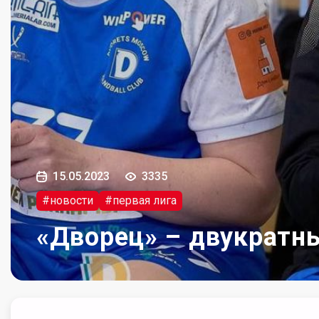
15.05.2023
3335
#новости
#первая лига
«Дворец» – двукратн