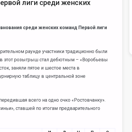
Первой лиги среди женских
евнования среди женских команд Первой лиги
варительном раунде участники традиционно были
бов этот розыгрыш стал дебютным –
«Воробьевы
ток, заняли пятое и шестое места в
урнирную таблицу в центральной зоне
опередившая всего на одно очко «Ростовчанку».
иньи», ставшей по итогам предварительного