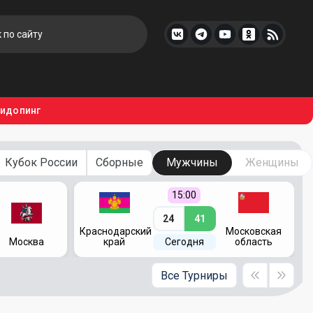
тидопинг
Кубок России
Сборные
Мужчины
Женщины
15:00
24
41
Краснодарский
Московская
Москва
край
Сегодня
область
Все Турниры