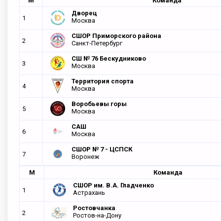
М
Команда
Дворец
1
Москва
СШОР Приморского района
2
Санкт-Петербург
СШ № 76 Бескудниково
3
Москва
Территория спорта
4
Москва
Воробьевы горы
5
Москва
САШ
6
Москва
СШОР № 7 - ЦСПСК
7
Воронеж
М
Команда
СШОР им. В.А. Гладченко
1
Астрахань
Ростовчанка
2
Ростов-на-Дону