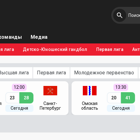
команды
Медиа
я лига
Детско-Юношеский гандбол
Первая лига
Ан
Высшая лига
Первая лига
Молодежное первенство
12:00
13:30
23
28
20
41
я
Санкт-
Омская
Сегодня
Петербург
область
Сегодня