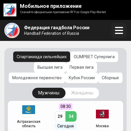
Мобильное приложение
Скачайте официальное приложение ФГР из Google Play Market
Федерация гандбола России
Handball Federation of Russia
Спартакиада сильнейших
OLIMPBET Суперлига
Высшая лига
Первая лига
Молодежное первенство
Кубок России
Сборные
Мужчины
Женщины
08:30
29
34
Астраханская
С
Сегодня
область
Москва