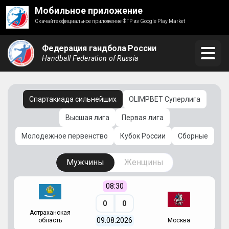
Мобильное приложение
Скачайте официальное приложение ФГР из Google Play Market
Федерация гандбола России
Handball Federation of Russia
Спартакиада сильнейших
OLIMPBET Суперлига
Высшая лига
Первая лига
Молодежное первенство
Кубок России
Сборные
Мужчины
Женщины
08:30
0
0
Астраханская
С
09.08.2026
область
Москва