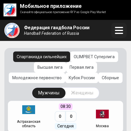
Мобильное приложение
Скачайте официальное приложение ФГР из Google Play Market
Федерация гандбола России
Handball Federation of Russia
Спартакиада сильнейших
OLIMPBET Суперлига
Высшая лига
Первая лига
Молодежное первенство
Кубок России
Сборные
Мужчины
Женщины
08:30
0
0
Астраханская
С
Сегодня
область
Москва