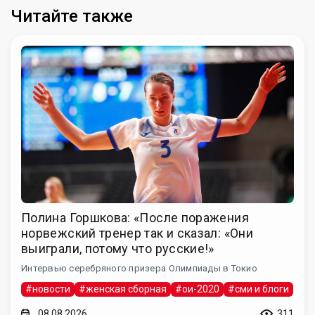
Читайте также
Полина Горшкова: «После поражения
норвежский тренер так и сказал: «Они
выиграли, потому что русские!»
Интервью серебряного призера Олимпиады в Токио
#новости
#женская сборная
#ои-2020
#сми и блоги
08.08.2026
311