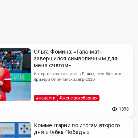
Ольга Фомина: «Гала-матч
завершился символичным для
меня счетом»
Интервью экс-капитан «Лады», серебряного
призера Олимпийских игр-2020
#новости
#женская сборная
1898
Комментарии по итогам второго
дня «Кубка Победы»