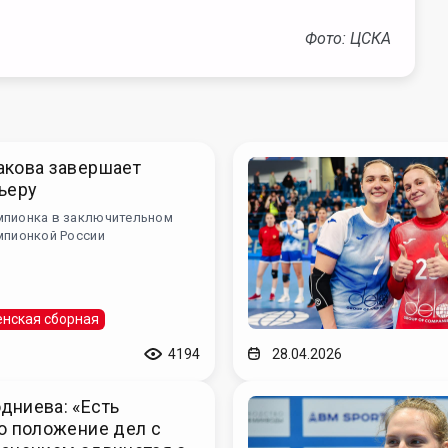
Фото: ЦСКА
акова завершает
ьеру
мпионка в заключительном
мпионкой России
нская сборная
4194
28.04.2026
дниева: «Есть
о положение дел с