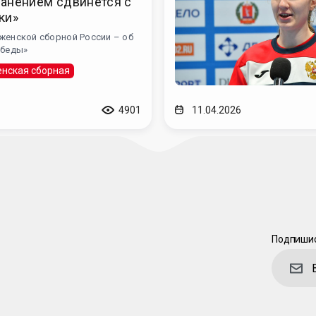
ранением сдвинется с
ки»
женской сборной России – об
обеды»
нская сборная
4901
11.04.2026
Подпишис