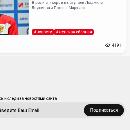
В роли спикеров выступали Людмила
Бодниева и Полина Маркина
#новости
#женская сборная
4191
ь и следи за новостями сайта
Подписаться