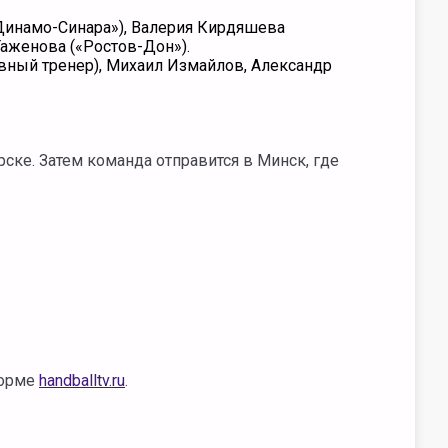
Динамо-Синара»),
Валерия Кирдяшева
Таженова («Ростов-Дон»).
ный тренер), Михаил Измайлов, Александр
рске. Затем команда отправится в Минск, где
форме
handballtv.ru
.