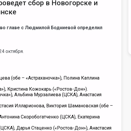
оведет сбор в Новогорске и
инске
во главе с Людмилой Бодниевой определил
24 октября.
цева (
обе –
«Астраханочка»), Полина Каплина
а»), Кристина Кожокарь («Ростов-Дон»).
чка»),
Альбина Мурзалиева (ЦСКА), Анастасия
стасия Илларионова, Виктория Шамановская (обе –
Антонина Скоробогатченко (ЦСКА), Екатерина
ЦСКА), Дарья Стаценко («Ростов-Дон»), Анастасия