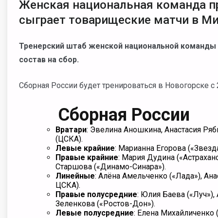
Женская национальная команда пр
сыграет товарищеские матчи в М
Тренерский штаб женской национальной команды 
состав на сбор.
Сборная России будет тренироваться в Новогорске с 
Сборная России
Вратари
: Эвелина Аношкина, Анастасия Ряб
(ЦСКА).
Левые
крайние
: Марианна Егорова («Звезд
Правые
крайние
: Мария Дудина («Астрахано
Старшова («Динамо-Синара»).
Линейные
: Алёна Амельченко («Лада»),
Ана
ЦСКА).
Правые
полусредние
:
Юлия Баева («Луч»),
Зеленкова (
«Ростов-Дон»).
Левые полусредние
:
Елена Михайличенко (