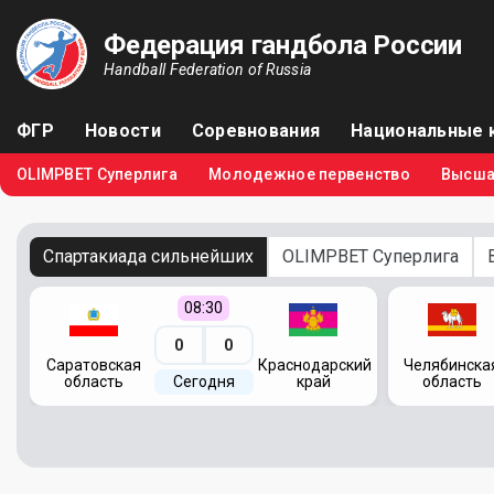
Федерация гандбола России
Handball Federation of Russia
ФГР
Новости
Соревнования
Национальные 
OLIMPBET Суперлига
Молодежное первенство
Высша
Спартакиада сильнейших
OLIMPBET Суперлига
08:30
0
0
кий
Саратовская
Краснодарский
Челябинска
область
Сегодня
край
область