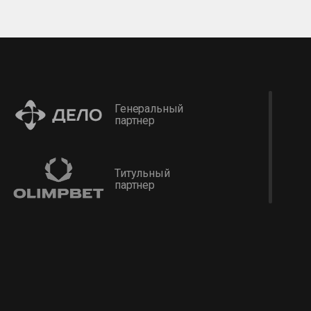
Генеральный
партнер
Титульный
партнер