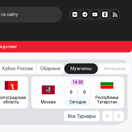
тидопинг
Кубок России
Сборные
Мужчины
Женщины
14:30
0
0
олгоградская
Республика
область
Москва
Сегодня
Татарстан
Все Турниры