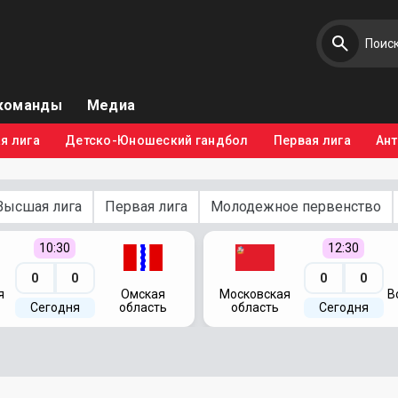
команды
Медиа
я лига
Детско-Юношеский гандбол
Первая лига
Ан
Высшая лига
Первая лига
Молодежное первенство
10:30
12:30
0
0
0
0
я
Омская
Московская
В
Сегодня
область
область
Сегодня