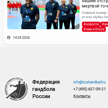
нашим отст
мертвой точ
Главный тренер 
итогах «Кубка П
#новости
#же
#сми и блоги
14.04.2026
Федерация
info@rushandball.ru
гандбола
+7 (495) 637-09-21
России
Контакты