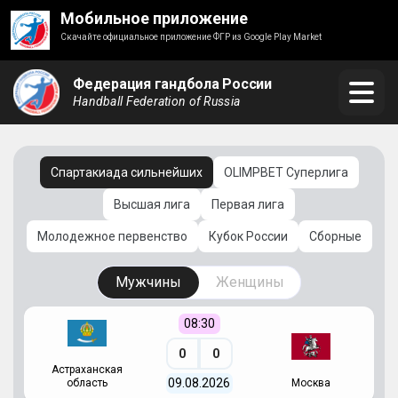
Мобильное приложение
Скачайте официальное приложение ФГР из Google Play Market
Федерация гандбола России
Handball Federation of Russia
Спартакиада сильнейших
OLIMPBET Суперлига
Высшая лига
Первая лига
Молодежное первенство
Кубок России
Сборные
Мужчины
Женщины
08:30
0
0
Астраханская
С
09.08.2026
область
Москва