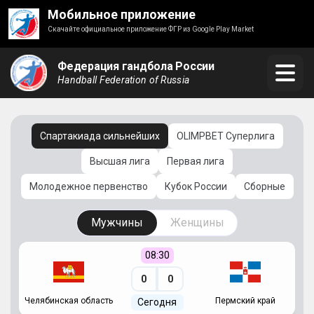
Мобильное приложение
Скачайте официальное приложение ФГР из Google Play Market
Федерация гандбола России
Handball Federation of Russia
Спартакиада сильнейших
OLIMPBET Суперлига
Высшая лига
Первая лига
Молодежное первенство
Кубок России
Сборные
Мужчины
Женщины
08:30
0
0
Челябинская область
Пермский край
С
Сегодня