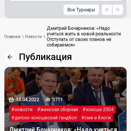
Все Турниры
Дмитрий Бочарников: «Надо
учиться жить в новой реальности.
Главная
Новости
Отступать от своих планов не
собираемся»
Публикация
15.04.2022
3711
#новости
#женская сборная
#юноши 2004
#детско-юношеский гандбол
#сми и блоги
Дмитрий Бочарников: «Надо учиться