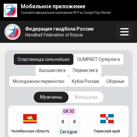
Мобильное приложение
Скачайте официальное приложение ФГР из Google Play Market
Федерация гандбола России
Handball Federation of Russia
Спартакиада сильнейших
OLIMPBET Суперлига
Высшая лига
Первая лига
Молодежное первенство
Кубок России
Сборные
Мужчины
Женщины
08:30
0
0
Челябинская область
Пермский край
С
Сегодня