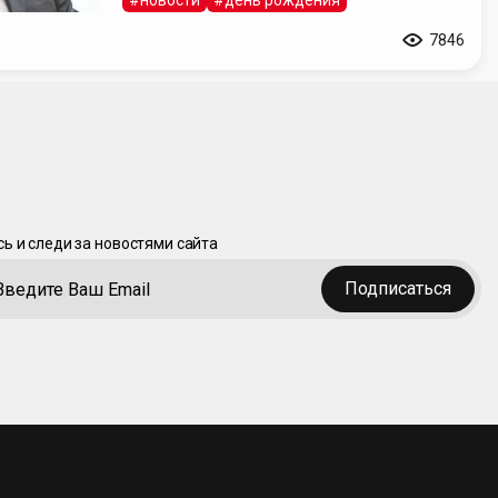
#новости
#день рождения
7846
ь и следи за новостями сайта
Подписаться