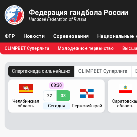
Федерация гандбола России
Handball Federation of Russia
ФГР
Новости
Соревнования
Национальные 
OLIMPBET Суперлига
Молодежное первенство
Высша
Спартакиада сильнейших
OLIMPBET Суперлига
08:30
22
33
Челябинская
Саратовска
область
Сегодня
Пермский край
область