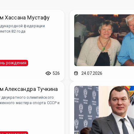
м Хассана Мустафу
дународной федерации
яется 82 года
нь рождения
526
24.07.2026
м Александра Тучкина
у двукратного олимпийского
женного мастера спорта СССР и