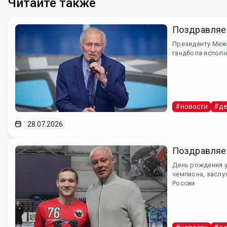
Читайте также
Поздравляе
Президенту Меж
гандбола исполн
#новости
#де
28.07.2026
Поздравляе
День рождения 
чемпиона, заслу
России