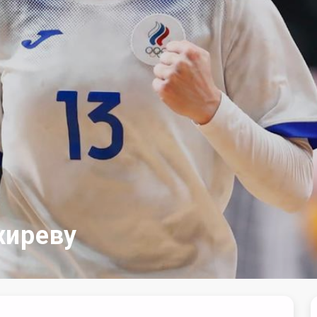
хиреву