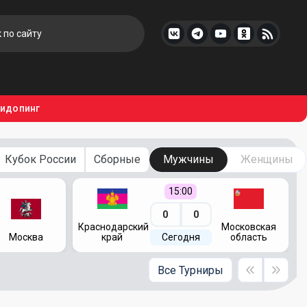
тидопинг
Кубок России
Сборные
Мужчины
Женщины
15:00
0
0
Краснодарский
Московская
Москва
край
Сегодня
область
Все Турниры