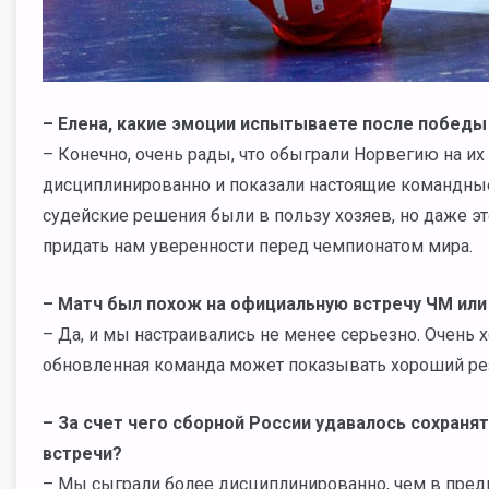
– Елена, какие эмоции испытываете после побед
– Конечно, очень рады, что обыграли Норвегию на и
дисциплинированно и показали настоящие командные 
судейские решения были в пользу хозяев, но даже э
придать нам уверенности перед чемпионатом мира.
– Матч был похож на официальную встречу ЧМ или
– Да, и мы настраивались не менее серьезно. Очень х
обновленная команда может показывать хороший резу
– За счет чего сборной России удавалось сохраня
встречи?
– Мы сыграли более дисциплинированно, чем в пред