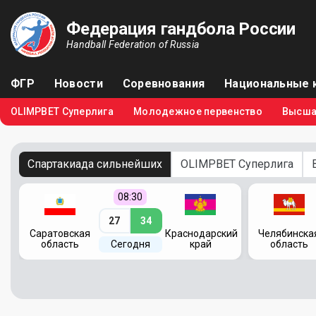
Федерация гандбола России
Handball Federation of Russia
ФГР
Новости
Соревнования
Национальные 
OLIMPBET Суперлига
Молодежное первенство
Высша
Спартакиада сильнейших
OLIMPBET Суперлига
08:30
27
34
кий
Саратовская
Краснодарский
Челябинска
область
Сегодня
край
область