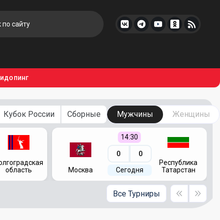
тидопинг
Кубок России
Сборные
Мужчины
Женщины
14:30
0
0
олгоградская
Республика
область
Москва
Сегодня
Татарстан
Все Турниры