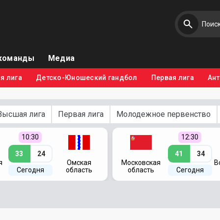
команды
Медиа
я лига
Детско-Юношеский гандбол
Первая лига
Ан
Высшая лига
Первая лига
Молодежное первенство
10:30
12:30
33
24
41
34
я
Омская
Московская
В
Сегодня
область
область
Сегодня