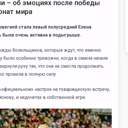
и – об эмоциях после победы
онат мира
рвегией стала левый полусредний Елена
ь была очень активна в подыгрыше.
ежды болельщиков, которые ждут, что именно
у было особенно тревожно, когда в самом начале
рнули руку так, что она не смогла продолжить
ко провела в полную силу.
 «официальном» настрое на товарищескую встречу,
онову, и недочетах в собственной игре.