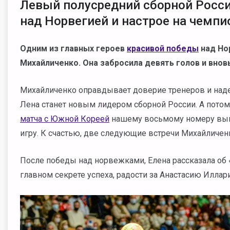
Левый полусредний сборной Росси
над Норвегией и настрое на чемпи
Одним из главных героев
красивой победы
над Но
Михайличенко. Она забросила девять голов и внов
Михайличенко оправдывает доверие тренеров и над
Лена станет новым лидером сборной России. А потом
матча с Южной Кореей
нашему восьмому номеру выве
игру. К счастью, две следующие встречи Михайличен
После победы над норвежками, Елена рассказала об
главном секрете успеха, радости за Анастасию Иллари