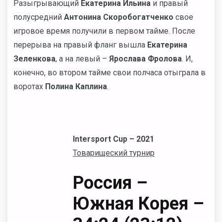
Разыгрывающий
Екатерина Ильина
и правый
полусредний
Антонина Скоробогатченко
свое
игровое время получили в первом тайме. После
перерыва на правый фланг вышла
Екатерина
Зеленкова
, а на левый –
Ярослава Фролова
. И,
конечно, во втором тайме свои полчаса отыграла в
воротах
Полина Каплина
.
Intersport Cup – 2021
Товарищеский турнир
Россия –
Южная Корея –