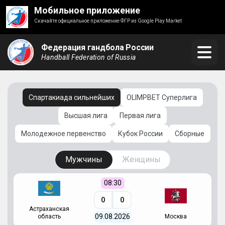
Мобильное приложение
Скачайте официальное приложение ФГР из Google Play Market
Федерация гандбола России
Handball Federation of Russia
Спартакиада сильнейших
OLIMPBET Суперлига
Высшая лига
Первая лига
Молодежное первенство
Кубок России
Сборные
Мужчины
Женщины
08:30
0
0
Астраханская
С
09.08.2026
область
Москва