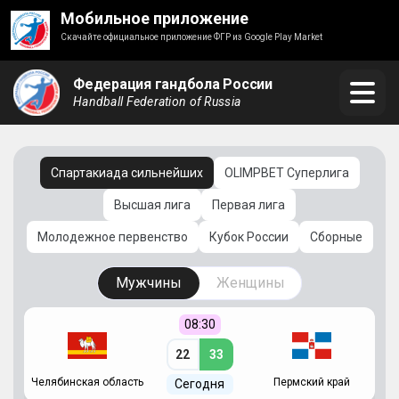
Мобильное приложение
Скачайте официальное приложение ФГР из Google Play Market
Федерация гандбола России
Handball Federation of Russia
Спартакиада сильнейших
OLIMPBET Суперлига
Высшая лига
Первая лига
Молодежное первенство
Кубок России
Сборные
Мужчины
Женщины
08:30
22
33
Челябинская область
Пермский край
С
Сегодня