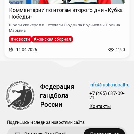
Комментарии по итогам второго дня «Кубка
Победы»
В роли спикеров выступали Людмила Бодниева и Полина
Маркина
#новости
#женская сборная
11.04.2026
4190
info@rushandball.ru
Федерация
+7 (495) 637-09-
гандбола
21
России
Контакты
Подпишись и следи за новостями сайта