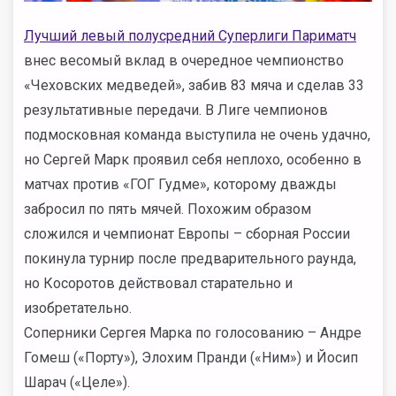
Лучший левый полусредний Суперлиги Париматч
внес весомый вклад в очередное чемпионство
«Чеховских медведей», забив 83 мяча и сделав 33
результативные передачи. В Лиге чемпионов
подмосковная команда выступила не очень удачно,
но Сергей Марк проявил себя неплохо, особенно в
матчах против «ГОГ Гудме», которому дважды
забросил по пять мячей. Похожим образом
сложился и чемпионат Европы – сборная России
покинула турнир после предварительного раунда,
но Косоротов действовал старательно и
изобретательно.
Соперники Сергея Марка по голосованию – Андре
Гомеш («Порту»), Элохим Пранди («Ним») и Йосип
Шарач («Целе»).