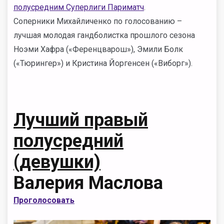
полусредним Суперлиги Париматч
.
Соперники Михайличенко по голосованию –
лучшая молодая гандболистка прошлого сезона
Ноэми Хафра («Ференцварош»), Эмили Болк
(«Тюрингер») и Кристина Йоргенсен («Виборг»).
Лучший правый
полусредний
(девушки)
Валерия Маслова
Проголосовать