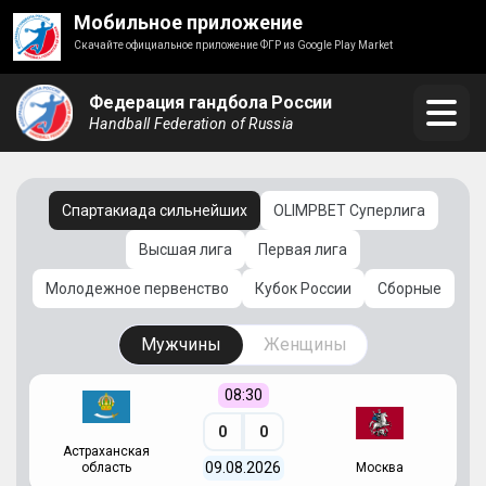
Мобильное приложение
Скачайте официальное приложение ФГР из Google Play Market
Федерация гандбола России
Handball Federation of Russia
Спартакиада сильнейших
OLIMPBET Суперлига
Высшая лига
Первая лига
Молодежное первенство
Кубок России
Сборные
Мужчины
Женщины
08:30
0
0
Астраханская
С
09.08.2026
область
Москва