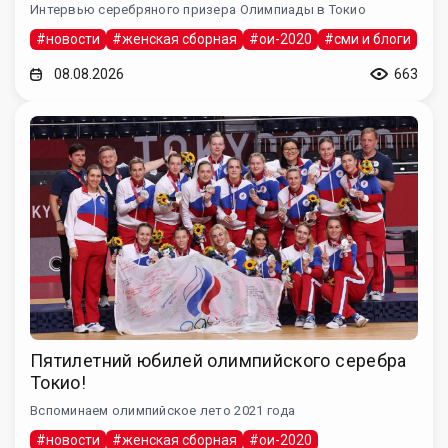
Интервью серебряного призера Олимпиады в Токио
#новости
#женская сборная
#ои-2020
#сми и блоги
08.08.2026
663
Пятилетний юбилей олимпийского серебра
Токио!
Вспоминаем олимпийское лето 2021 года
#новости
#женская сборная
#ои-2020