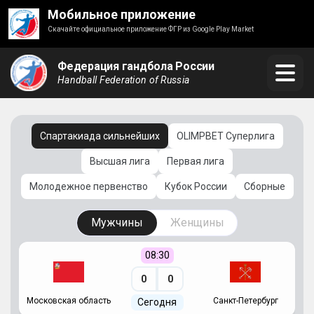
Мобильное приложение
Скачайте официальное приложение ФГР из Google Play Market
Федерация гандбола России
Handball Federation of Russia
Спартакиада сильнейших
OLIMPBET Суперлига
Высшая лига
Первая лига
Молодежное первенство
Кубок России
Сборные
Мужчины
Женщины
08:30
0
0
Московская область
Санкт-Петербург
Сегодня
ть