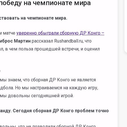
победу на чемпионате мира
твовать на чемпионате мира.
м матче
уверенно обыграли сборную ДР Конго –
брос Мартин
рассказал Rushandball.ru, что
л, в чем польза прошедшей встречи, и оценил
?
 мы знаем, что сборная ДР Конго не является
ндбола. Но мы настраиваемся на каждую игру,
не мы довольны сегодняшней игрой.
манду. Сегодня сборная ДР Конго проблем точно
овольны, что не позволили сборной ДР Конго