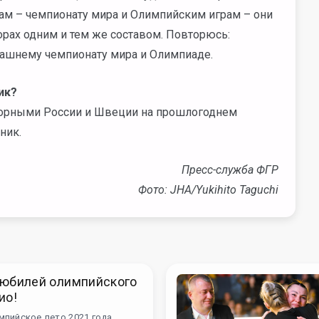
ам – чемпионату мира и Олимпийским играм – они
орах одним и тем же составом. Повторюсь:
машнему чемпионату мира и Олимпиаде.
ик?
сборными России и Швеции на прошлогоднем
ник.
Пресс-служба ФГР
Фото: JHA/Yukihito Taguchi
 юбилей олимпийского
ио!
пийское лето 2021 года