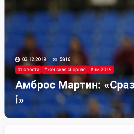
03.12.2019
5816
#новости
#женская сборная
#чм 2019
Амброс Мартин: «Сраз
i»