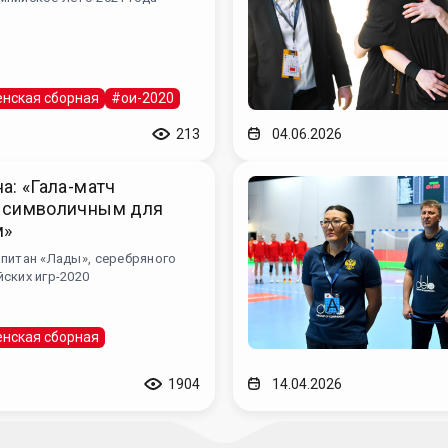
нская сборная
#ои-2020
213
04.06.2026
а: «Гала-матч
 символичным для
м»
питан «Лады», серебряного
ских игр-2020
нская сборная
1904
14.04.2026