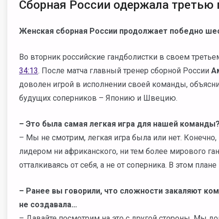
Сборная России одержала третью 
Женская сборная России продолжает победно шес
Во вторник российские гандболистки в своем третье
34:13
. После матча главный тренер сборной России
Ам
доволен игрой в исполнении своей команды, объясни
будущих соперников – Японию и Швецию.
– Это была самая легкая игра для нашей команды
– Мы не смотрим, легкая игра была или нет. Конечно,
лидером ни африканского, ни тем более мирового га
отталкиваясь от себя, а не от соперника. В этом пла
– Ранее вы говорили, что сложности закаляют ко
не создавала…
– Давайте посмотрим на это с другой стороны. Мы д