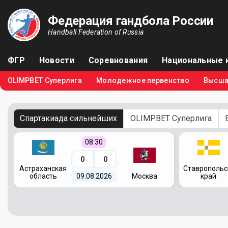
Федерация гандбола России
Handball Federation of Russia
ФГР
Новости
Соревнования
Национальные 
OLIMPBET Суперлига
Молодежное первенство
Высша
Спартакиада сильнейших
OLIMPBET Суперлига
08:30
0
0
я
Астраханская
Ставропольс
область
09.08.2026
Москва
край