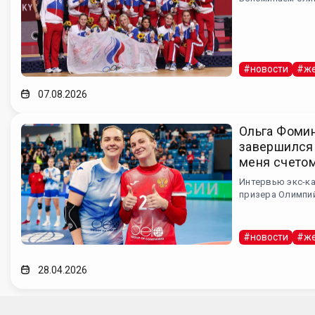
#новости
#же
07.08.2026
Ольга Фомин
завершился
меня счето
Интервью экс-ка
призера Олимпий
#новости
#же
28.04.2026