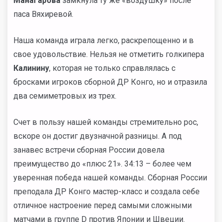
Манагарова
замкнула ту же «воздушку» после
паса Вяхиревой.
Наша команда играла легко, раскрепощенно и в
свое удовольствие. Нельзя не отметить голкипера
Калинину
, которая не только справлялась с
бросками игроков сборной ДР Конго, но и отразила
два семиметровых из трех.
Счет в пользу нашей команды стремительно рос,
вскоре он достиг двузначной разницы. А под
занавес встречи сборная России довела
преимущество до «плюс 21». 34:13 – более чем
уверенная победа нашей команды. Сборная России
преподала ДР Конго мастер-класс и создала себе
отличное настроение перед самыми сложными
матчами в группе D против Японии и Швеции.