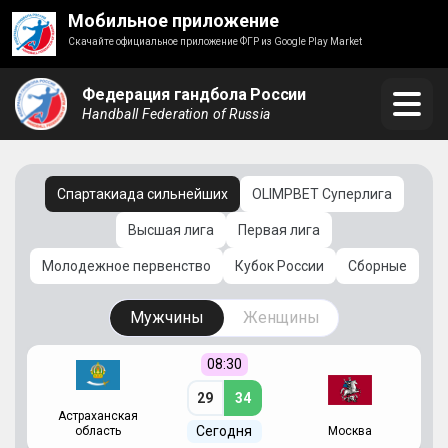
Мобильное приложение
Скачайте официальное приложение ФГР из Google Play Market
Федерация гандбола России
Handball Federation of Russia
Спартакиада сильнейших
OLIMPBET Суперлига
Высшая лига
Первая лига
Молодежное первенство
Кубок России
Сборные
Мужчины
Женщины
08:30
29
34
Астраханская
С
Сегодня
область
Москва