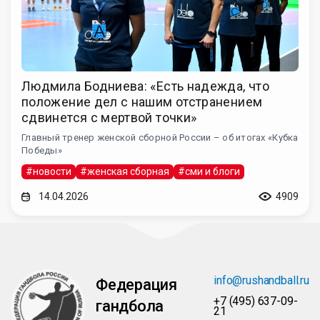
Людмила Бодниева: «Есть надежда, что
положение дел с нашим отстранением
сдвинется с мертвой точки»
Главный тренер женской сборной России – об итогах «Кубка
Победы»
#новости
#женская сборная
#сми и блоги
14.04.2026
4909
info@rushandball.ru
Федерация
+7 (495) 637-09-
гандбола
21