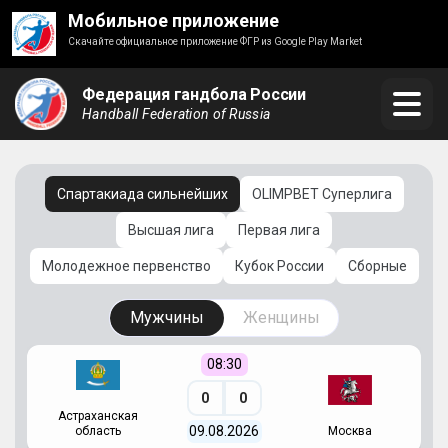
Мобильное приложение
Скачайте официальное приложение ФГР из Google Play Market
Федерация гандбола России
Handball Federation of Russia
Спартакиада сильнейших
OLIMPBET Суперлига
Высшая лига
Первая лига
Молодежное первенство
Кубок России
Сборные
Мужчины
Женщины
08:30
0
0
Астраханская
С
09.08.2026
область
Москва