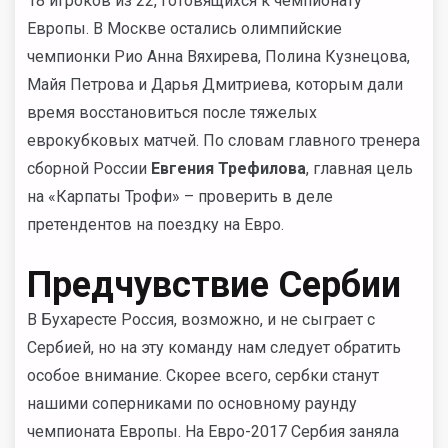
18 игроков из 22, готовящихся к чемпионату
Европы. В Москве остались олимпийские
чемпионки Рио Анна Вяхирева, Полина Кузнецова,
Майя Петрова и Дарья Дмитриева, которым дали
время восстановиться после тяжелых
еврокубковых матчей. По словам главного тренера
сборной России
Евгения Трефилова
, главная цель
на «Карпаты Трофи» – проверить в деле
претендентов на поездку на Евро.
Предчувствие Сербии
В Бухаресте Россия, возможно, и не сыграет с
Сербией, но на эту команду нам следует обратить
особое внимание. Скорее всего, сербки станут
нашими соперниками по основному раунду
чемпионата Европы. На Евро-2017 Сербия заняла