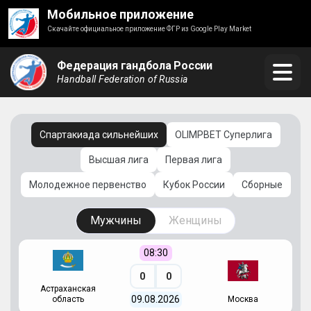
Мобильное приложение
Скачайте официальное приложение ФГР из Google Play Market
Федерация гандбола России
Handball Federation of Russia
Спартакиада сильнейших
OLIMPBET Суперлига
Высшая лига
Первая лига
Молодежное первенство
Кубок России
Сборные
Мужчины
Женщины
08:30
0
0
Астраханская
С
09.08.2026
область
Москва