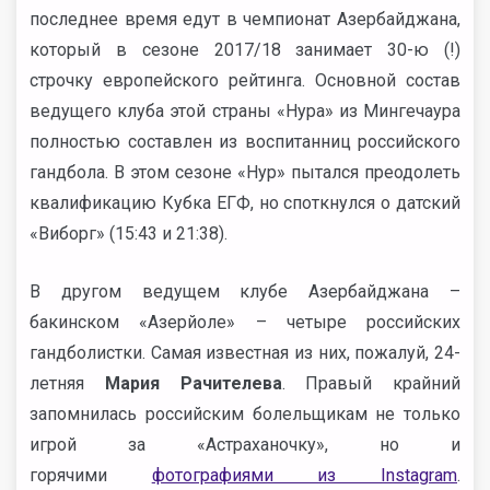
последнее время едут в чемпионат Азербайджана,
который в сезоне 2017/18 занимает 30-ю (!)
строчку европейского рейтинга. Основной состав
ведущего клуба этой страны «Нура» из Мингечаура
полностью составлен из воспитанниц российского
гандбола. В этом сезоне «Нур» пытался преодолеть
квалификацию Кубка ЕГФ, но споткнулся о датский
«Виборг» (15:43 и 21:38).
В другом ведущем клубе Азербайджана –
бакинском «Азерйоле» – четыре российских
гандболистки. Самая известная из них, пожалуй, 24-
летняя
Мария Рачителева
. Правый крайний
запомнилась российским болельщикам не только
игрой за «Астраханочку», но и
горячими
фотографиями из Instagram
.