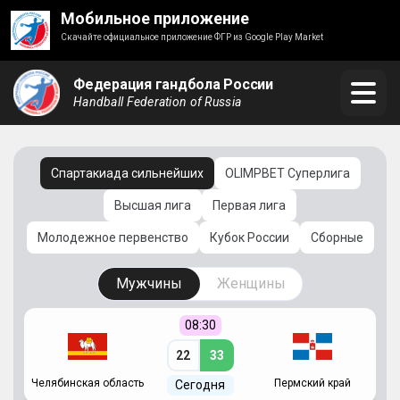
Мобильное приложение
Скачайте официальное приложение ФГР из Google Play Market
Федерация гандбола России
Handball Federation of Russia
Спартакиада сильнейших
OLIMPBET Суперлига
Высшая лига
Первая лига
Молодежное первенство
Кубок России
Сборные
Мужчины
Женщины
08:30
22
33
Челябинская область
Пермский край
С
Сегодня