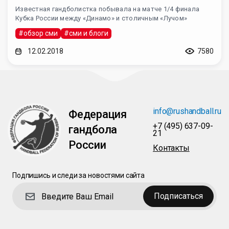
Известная гандболистка побывала на матче 1/4 финала
Кубка России между «Динамо» и столичным «Лучом»
#обзор сми
#сми и блоги
12.02.2018
7580
info@rushandball.ru
Федерация
+7 (495) 637-09-
гандбола
21
России
Контакты
Подпишись и следи за новостями сайта
Подписаться