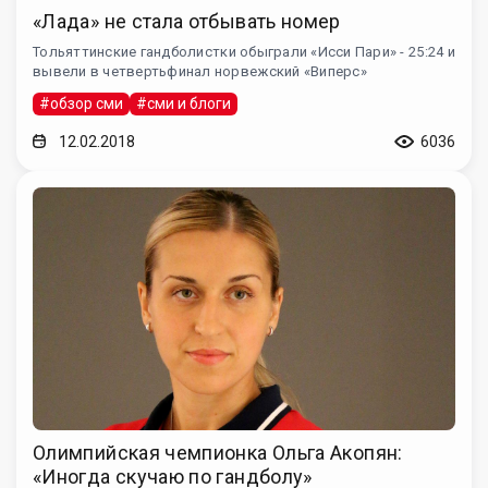
«Лада» не стала отбывать номер
Тольяттинские гандболистки обыграли «Исси Пари» - 25:24 и
вывели в четвертьфинал норвежский «Виперс»
#обзор сми
#сми и блоги
12.02.2018
6036
Олимпийская чемпионка Ольга Акопян:
«Иногда скучаю по гандболу»