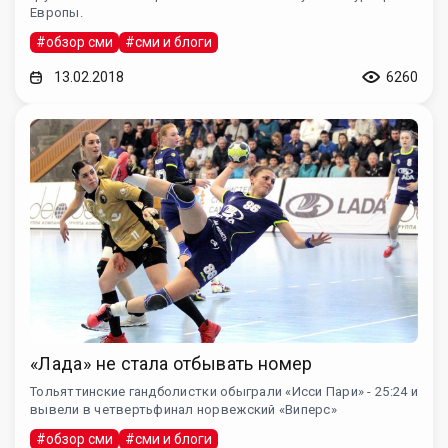
Европы.
#обзор сми
#сми и блоги
13.02.2018
6260
«Лада» не стала отбывать номер
Тольяттинские гандболистки обыграли «Исси Пари» - 25:24 и
вывели в четвертьфинал норвежский «Виперс»
#обзор сми
#сми и блоги