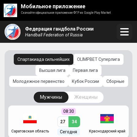
Мобильное приложение
Скачайте официальное приложение ФГР из Google Play Market
Федерация гандбола России
Handball Federation of Russia
Спартакиада сильнейших
OLIMPBET Суперлига
Высшая лига
Первая лига
Молодежное первенство
Кубок России
Сборные
Мужчины
Женщины
08:30
27
34
Саратовская область
Краснодарский край
Ч
Сегодня
ай