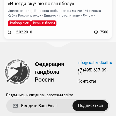
«Иногда скучаю по гандболу»
Известная гандболистка побывала на матче 1/4 финала
Кубка России между «Динамо» и столичным «Лучом»
#обзор сми
#сми и блоги
12.02.2018
7586
info@rushandball.ru
Федерация
+7 (495) 637-09-
гандбола
21
России
Контакты
Подпишись и следи за новостями сайта
Подписаться