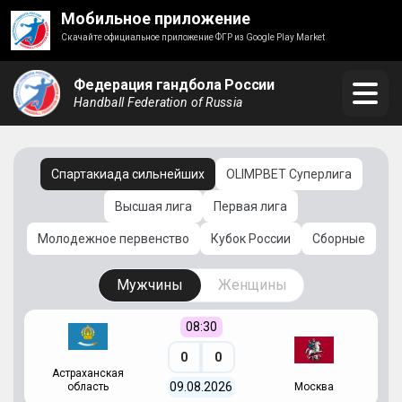
Мобильное приложение
Скачайте официальное приложение ФГР из Google Play Market
Федерация гандбола России
Handball Federation of Russia
Спартакиада сильнейших
OLIMPBET Суперлига
Высшая лига
Первая лига
Молодежное первенство
Кубок России
Сборные
Мужчины
Женщины
08:30
0
0
Астраханская
С
09.08.2026
область
Москва