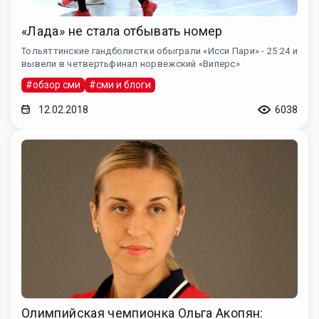
«Лада» не стала отбывать номер
Тольяттинские гандболистки обыграли «Исси Пари» - 25:24 и
вывели в четвертьфинал норвежский «Виперс»
#обзор сми
#сми и блоги
12.02.2018
6038
Олимпийская чемпионка Ольга Акопян: