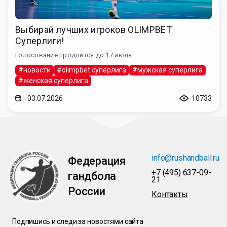
Выбирай лучших игроков OLIMPBET
Суперлиги!
Голосование продлится до 17 июля
#новости
#olimpbet суперлига
#мужская суперлига
#женская суперлига
03.07.2026
10733
info@rushandball.ru
Федерация
+7 (495) 637-09-
гандбола
21
России
Контакты
Подпишись и следи за новостями сайта