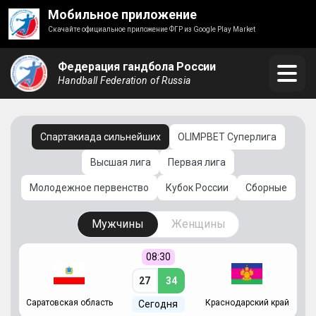
Мобильное приложение
Скачайте официальное приложение ФГР из Google Play Market
Федерация гандбола России
Handball Federation of Russia
Спартакиада сильнейших
OLIMPBET Суперлига
Высшая лига
Первая лига
Молодежное первенство
Кубок России
Сборные
Мужчины
Женщины
08:30
27
34
Саратовская область
Краснодарский край
Ч
Сегодня
ай