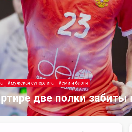
га
#мужская суперлига
#сми и блоги
артире две полки забиты