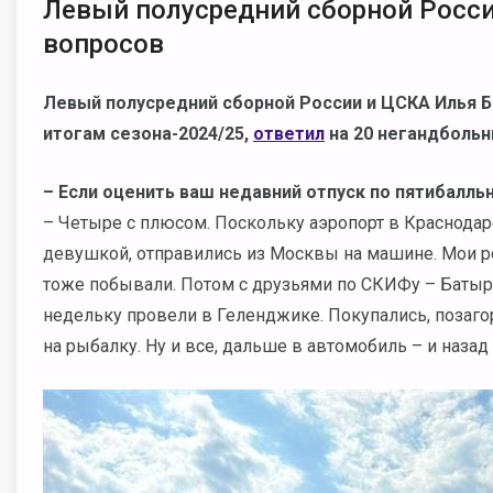
Левый полусредний сборной Росси
вопросов
Левый полусредний сборной России и ЦСКА Илья Б
итогам сезона-2024/25,
ответил
на 20 негандбольн
– Если оценить ваш недавний отпуск по пятибалль
– Четыре с плюсом. Поскольку аэропорт в Краснодаре 
девушкой, отправились из Москвы на машине. Мои ро
тоже побывали. Потом с друзьями по СКИФу – Бат
недельку провели в Геленджике. Покупались, позаго
на рыбалку. Ну и все, дальше в автомобиль – и назад