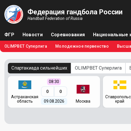
Федерация гандбола России
Handball Federation of Russia
ФГР
Новости
Соревнования
Национальные 
OLIMPBET Суперлига
Молодежное первенство
Высша
Спартакиада сильнейших
OLIMPBET Суперлига
08:30
0
0
я
Астраханская
Ставропольс
область
09.08.2026
Москва
край