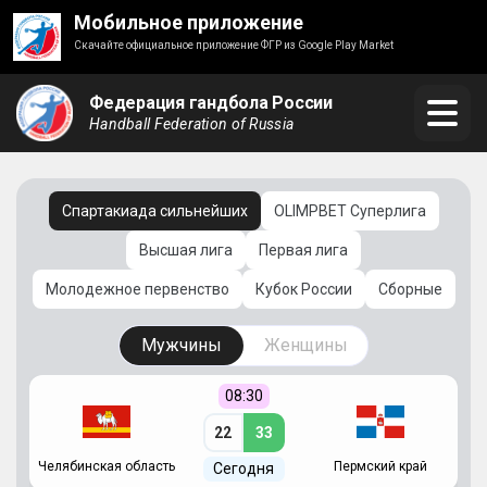
Мобильное приложение
Скачайте официальное приложение ФГР из Google Play Market
Федерация гандбола России
Handball Federation of Russia
Спартакиада сильнейших
OLIMPBET Суперлига
Высшая лига
Первая лига
Молодежное первенство
Кубок России
Сборные
Мужчины
Женщины
08:30
22
33
Челябинская область
Пермский край
С
Сегодня