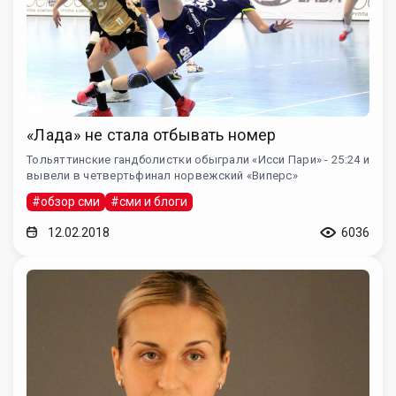
«Лада» не стала отбывать номер
Тольяттинские гандболистки обыграли «Исси Пари» - 25:24 и
вывели в четвертьфинал норвежский «Виперс»
#обзор сми
#сми и блоги
12.02.2018
6036