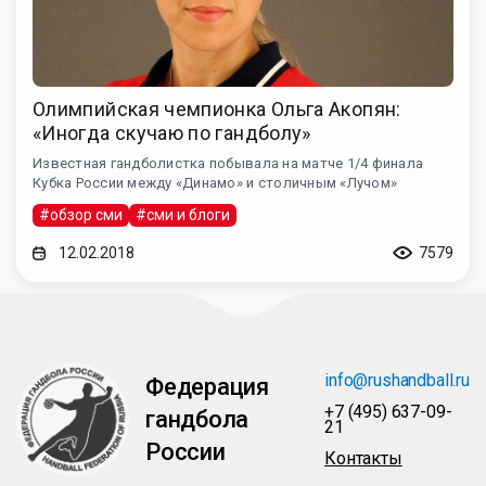
Олимпийская чемпионка Ольга Акопян:
«Иногда скучаю по гандболу»
Известная гандболистка побывала на матче 1/4 финала
Кубка России между «Динамо» и столичным «Лучом»
#обзор сми
#сми и блоги
12.02.2018
7579
info@rushandball.ru
Федерация
+7 (495) 637-09-
гандбола
21
России
Контакты