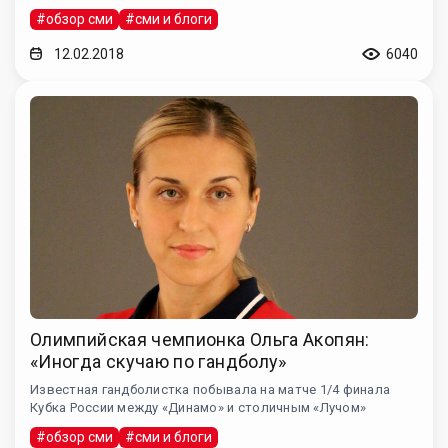
#обзор сми
#сми и блоги
12.02.2018
6040
Олимпийская чемпионка Ольга Акопян:
«Иногда скучаю по гандболу»
Известная гандболистка побывала на матче 1/4 финала
Кубка России между «Динамо» и столичным «Лучом»
#обзор сми
#сми и блоги