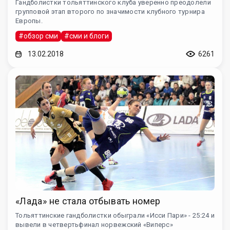
Гандболистки тольяттинского клуба уверенно преодолели
групповой этап второго по значимости клубного турнира
Европы.
#обзор сми
#сми и блоги
13.02.2018
6261
«Лада» не стала отбывать номер
Тольяттинские гандболистки обыграли «Исси Пари» - 25:24 и
вывели в четвертьфинал норвежский «Виперс»