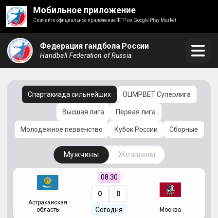
Мобильное приложение
Скачайте официальное приложение ФГР из Google Play Market
Федерация гандбола России
Handball Federation of Russia
Спартакиада сильнейших
OLIMPBET Суперлига
Высшая лига
Первая лига
Молодежное первенство
Кубок России
Сборные
Мужчины
Женщины
08:30
0
0
Астраханская
С
Сегодня
область
Москва