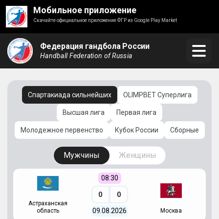
Мобильное приложение
Скачайте официальное приложение ФГР из Google Play Market
Федерация гандбола России
Handball Federation of Russia
Спартакиада сильнейших
OLIMPBET Суперлига
Высшая лига
Первая лига
Молодежное первенство
Кубок России
Сборные
Мужчины
Женщины
08:30
0
0
Астраханская
С
09.08.2026
область
Москва