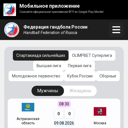
Мобильное приложение
Скачайте официальное приложение ФГР из Google Play Market
Федерация гандбола России
Handball Federation of Russia
Спартакиада сильнейших
OLIMPBET Суперлига
Высшая лига
Первая лига
Молодежное первенство
Кубок России
Сборные
Мужчины
Женщины
08:30
0
0
Астраханская
С
09.08.2026
область
Москва