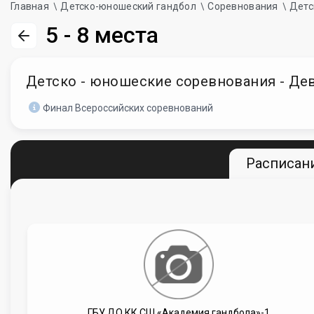
Главная
Детско-юношеский гандбол
Соревнования
Детс
5 - 8 места
Детско - юношеские соревнования - Девуш
Финал Всероссийских соревнований
Расписани
ГБУ ДО КК СШ «Академия гандбола»-1