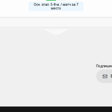
Осн. этап. 5-8 м. / матч за 7
место
Подпишис