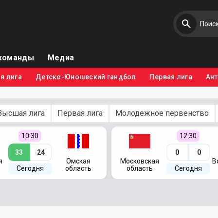
команды
Медиа
я лига
Детско-Юношеский гандбол
Первая лига
Ан
Высшая лига
Первая лига
Молодежное первенство
10:30
12:30
33
24
0
0
я
Омская
Московская
В
Сегодня
область
область
Сегодня