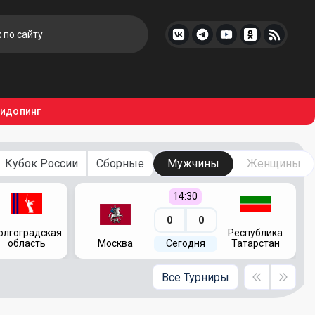
тидопинг
Кубок России
Сборные
Мужчины
Женщины
14:30
0
0
олгоградская
Республика
область
Москва
Сегодня
Татарстан
Все Турниры