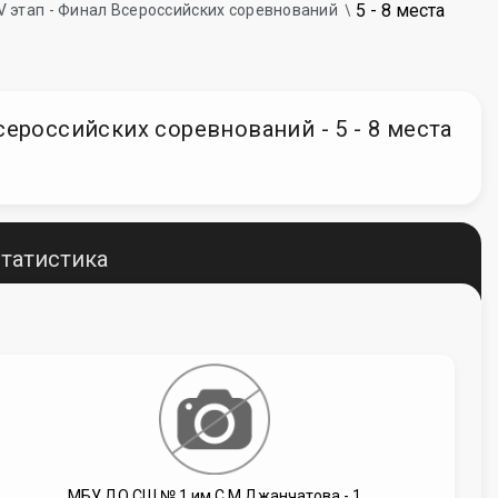
5 - 8 места
IV этап - Финал Всероссийских соревнований
Всероссийских соревнований - 5 - 8 места
татистика
МБУ ДО СШ № 1 им.С.М.Джанчатова - 1