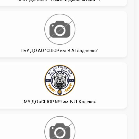
ГБУ ДО АО "СШОР им. В.А.Гладченко"
МУ ДО «СШОР №9 им. В.Л. Колеко»