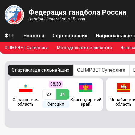
Федерация гандбола России
Handball Federation of Russia
ФГР
Новости
Соревнования
Национальные 
OLIMPBET Суперлига
Молодежное первенство
Высша
Спартакиада сильнейших
OLIMPBET Суперлига
08:30
27
34
кий
Саратовская
Краснодарский
Челябинска
область
Сегодня
край
область