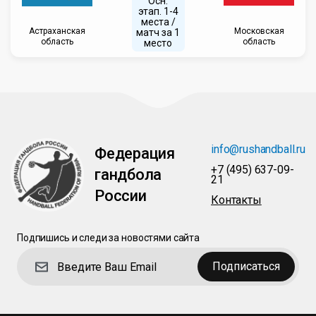
Осн.
этап. 1-4
места /
Астраханская
Московская
матч за 1
область
область
место
info@rushandball.ru
Федерация
+7 (495) 637-09-
гандбола
21
России
Контакты
Подпишись и следи за новостями сайта
Подписаться