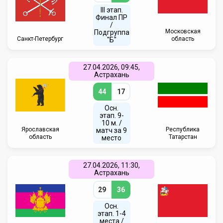
III этап.
Финал ПР
/
Московская
Подгруппа
Санкт-Петербург
область
"Б"
27.04.2026, 09:45,
Астрахань
44
17
Осн.
этап. 9-
10 м. /
Ярославская
Республика
матч за 9
область
Татарстан
место
27.04.2026, 11:30,
Астрахань
29
36
Осн.
этап. 1-4
места /