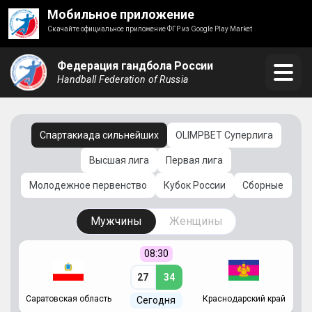
Мобильное приложение
Скачайте официальное приложение ФГР из Google Play Market
Федерация гандбола России
Handball Federation of Russia
Спартакиада сильнейших
OLIMPBET Суперлига
Высшая лига
Первая лига
Молодежное первенство
Кубок России
Сборные
Мужчины
Женщины
08:30
27
34
Саратовская область
Краснодарский край
Ч
Сегодня
ай