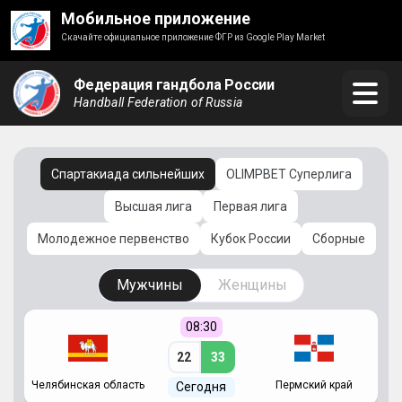
Мобильное приложение
Скачайте официальное приложение ФГР из Google Play Market
Федерация гандбола России
Handball Federation of Russia
Спартакиада сильнейших
OLIMPBET Суперлига
Высшая лига
Первая лига
Молодежное первенство
Кубок России
Сборные
Мужчины
Женщины
08:30
22
33
Челябинская область
Пермский край
С
Сегодня