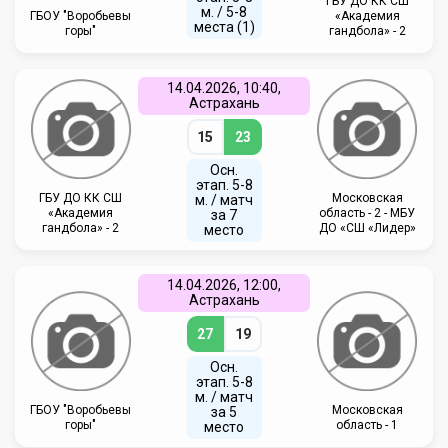
ГБУ ДО КК СШ
м. / 5-8
ГБОУ "Воробьевы
«Академия
места (1)
горы"
гандбола» - 2
14.04.2026, 10:40,
Астрахань
15
23
Осн.
этап. 5-8
ГБУ ДО КК СШ
Московская
м. / матч
«Академия
область - 2 - МБУ
за 7
гандбола» - 2
ДО «СШ «Лидер»
место
14.04.2026, 12:00,
Астрахань
27
19
Осн.
этап. 5-8
м. / матч
ГБОУ "Воробьевы
Московская
за 5
горы"
область - 1
место