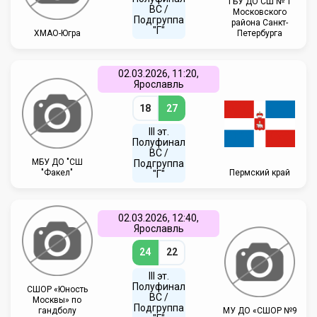
ГБУ ДО СШ № 1
ВC /
Московского
Подгруппа
района Санкт-
"Г"
ХМАО-Югра
Петербурга
02.03.2026, 11:20,
Ярославль
18
27
III эт.
Полуфинал
ВC /
МБУ ДО "СШ
Подгруппа
"Факел"
Пермский край
"Г"
02.03.2026, 12:40,
Ярославль
24
22
III эт.
Полуфинал
СШОР «Юность
ВC /
Москвы» по
Подгруппа
гандболу
МУ ДО «СШОР №9