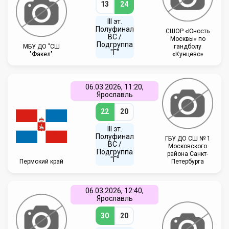
13
24
III эт.
Полуфинал
СШОР «Юность
ВC /
Москвы» по
Подгруппа
МБУ ДО "СШ
гандболу
"Г"
"Факел"
«Кунцево»
06.03.2026, 11:20,
Ярославль
22
20
III эт.
Полуфинал
ГБУ ДО СШ № 1
ВC /
Московского
Подгруппа
района Санкт-
"Г"
Пермский край
Петербурга
06.03.2026, 12:40,
Ярославль
30
20