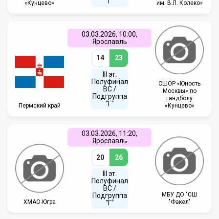
"Г"
«Кунцево»
им. В.Л. Колеко»
03.03.2026, 10:00,
Ярославль
14
23
III эт.
Полуфинал
СШОР «Юность
ВC /
Москвы» по
Подгруппа
гандболу
"Г"
Пермский край
«Кунцево»
03.03.2026, 11:20,
Ярославль
20
26
III эт.
Полуфинал
ВC /
МБУ ДО "СШ
Подгруппа
ХМАО-Югра
"Факел"
"Г"