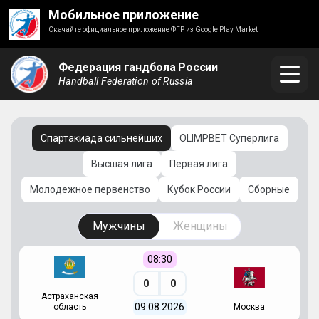
Мобильное приложение
Скачайте официальное приложение ФГР из Google Play Market
Федерация гандбола России
Handball Federation of Russia
Спартакиада сильнейших
OLIMPBET Суперлига
Высшая лига
Первая лига
Молодежное первенство
Кубок России
Сборные
Мужчины
Женщины
08:30
0
0
Астраханская
С
09.08.2026
область
Москва