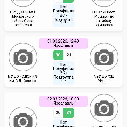
III эт.
Полуфинал
ГБУ ДО СШ № 1
СШОР «Юность
ВC /
Московского
Москвы» по
Подгруппа
района Санкт-
гандболу
"Г"
Петербурга
«Кунцево»
01.03.2026, 12:40,
Ярославль
30
21
III эт.
Полуфинал
ВC /
МУ ДО «СШОР №9
МБУ ДО "СШ
Подгруппа
им. В.Л. Колеко»
"Факел"
"Г"
02.03.2026, 10:00,
Ярославль
20
31
III эт.
Полуфинал