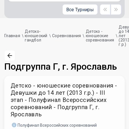
Все Турниры
Дев
Детско-
Детско -
до 1
Главная
юношеский
Соревнования
юношеские
лет
гандбол
соревнования
(201
г.р.)
Подгруппа Г, г. Ярославль
Детско - юношеские соревнования -
Девушки до 14 лет (2013 г.р.) - III
этап - Полуфинал Всероссийских
соревнований - Подгруппа Г, г.
Ярославль
Полуфинал Всероссийских соревнований