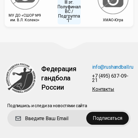
III эт.
Полуфинал
ВC /
МУ ДО «СШОР №9
Подгруппа
им. В.Л. Колеко»
ХМАО-Югра
"Г"
info@rushandball.ru
Федерация
+7 (495) 637-09-
гандбола
21
России
Контакты
Подпишись и следи за новостями сайта
Подписаться