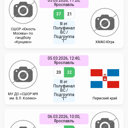
05.03.2026, 11:20,
Ярославль
37
21
III эт.
Полуфинал
СШОР «Юность
ВC /
Москвы» по
Подгруппа
гандболу
"Г"
«Кунцево»
ХМАО-Югра
05.03.2026, 12:40,
Ярославль
20
22
III эт.
Полуфинал
ВC /
МУ ДО «СШОР №9
Подгруппа
им. В.Л. Колеко»
Пермский край
"Г"
06.03.2026, 10:00,
Ярославль