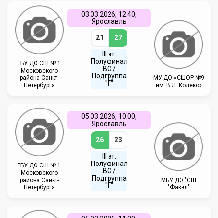
03.03.2026, 12:40,
Ярославль
21
27
III эт.
Полуфинал
ГБУ ДО СШ № 1
ВC /
Московского
Подгруппа
района Санкт-
МУ ДО «СШОР №9
"Г"
Петербурга
им. В.Л. Колеко»
05.03.2026, 10:00,
Ярославль
26
23
III эт.
Полуфинал
ГБУ ДО СШ № 1
ВC /
Московского
Подгруппа
района Санкт-
МБУ ДО "СШ
"Г"
Петербурга
"Факел"