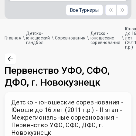
Все Турниры
Юно
Детско-
Детско -
до 1
Главная
юношеский
Соревнования
юношеские
лет
гандбол
соревнования
(201
г.р.)
Первенство УФО, СФО,
ДФО, г. Новокузнецк
Детско - юношеские соревнования -
Юноши до 16 лет (2011 г.р.) - II этап -
Межрегиональные соревнования -
Первенство УФО, СФО, ДФО, г.
Новокузнецк