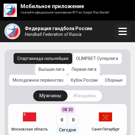
Мобильное приложение
Скачайте официальное приложение ФГР из Google Play Market
Федерация гандбола России
Handball Federation of Russia
Спартакиада сильнейших
OLIMPBET Суперлига
Высшая лига
Первая лига
Молодежное первенство
Кубок России
Сборные
Мужчины
Женщины
08:30
0
0
Московская область
Санкт-Петербург
Сегодня
ть