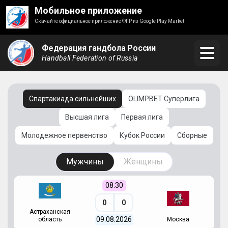
Мобильное приложение
Скачайте официальное приложение ФГР из Google Play Market
Федерация гандбола России
Handball Federation of Russia
Спартакиада сильнейших
OLIMPBET Суперлига
Высшая лига
Первая лига
Молодежное первенство
Кубок России
Сборные
Мужчины
Женщины
08:30
0
0
Астраханская
С
09.08.2026
область
Москва