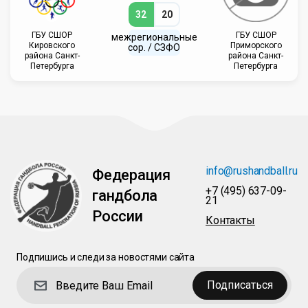
32
20
ГБУ СШОР
ГБУ СШОР
межрегиональные
Кировского
Приморского
сор. / СЗФО
района Санкт-
района Санкт-
Петербурга
Петербурга
info@rushandball.ru
Федерация
+7 (495) 637-09-
гандбола
21
России
Контакты
Подпишись и следи за новостями сайта
Подписаться