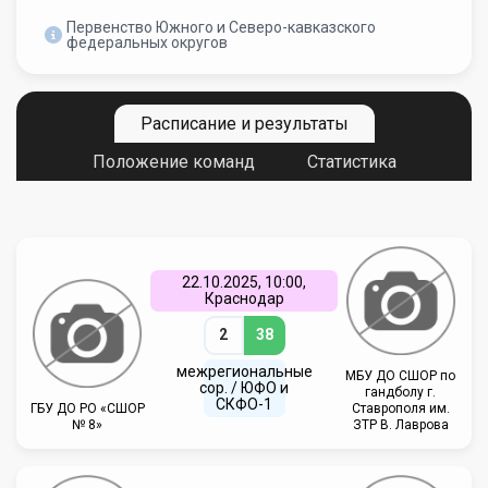
Первенство Южного и Северо-кавказского
федеральных округов
Расписание и результаты
Положение команд
Статистика
22.10.2025, 10:00,
Краснодар
2
38
межрегиональные
МБУ ДО СШОР по
сор. / ЮФО и
гандболу г.
СКФО-1
ГБУ ДО РО «СШОР
Ставрополя им.
№ 8»
ЗТР В. Лаврова