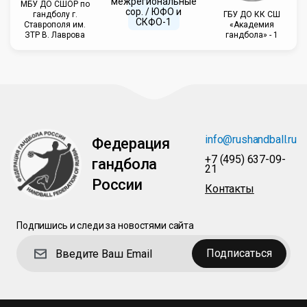
межрегиональные
МБУ ДО СШОР по
сор. / ЮФО и
гандболу г.
ГБУ ДО КК СШ
СКФО-1
Ставрополя им.
«Академия
ЗТР В. Лаврова
гандбола» - 1
info@rushandball.ru
Федерация
+7 (495) 637-09-
гандбола
21
России
Контакты
Подпишись и следи за новостями сайта
Подписаться