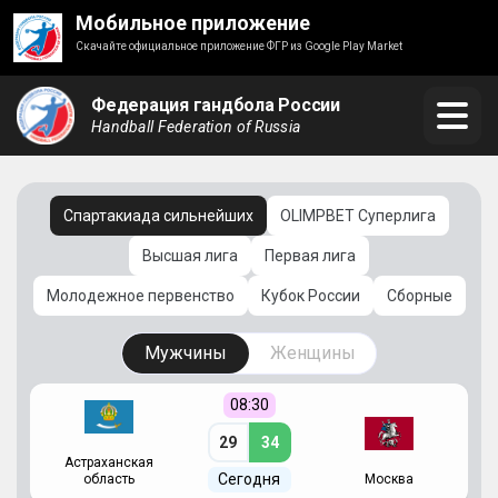
Мобильное приложение
Скачайте официальное приложение ФГР из Google Play Market
Федерация гандбола России
Handball Federation of Russia
Спартакиада сильнейших
OLIMPBET Суперлига
Высшая лига
Первая лига
Молодежное первенство
Кубок России
Сборные
Мужчины
Женщины
08:30
29
34
Астраханская
С
Сегодня
область
Москва