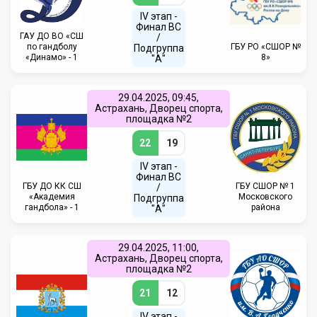
IV этап -
Финал ВС
ГАУ ДО ВО «СШ
/
по гандболу
ГБУ РО «СШОР №
Подгруппа
«Динамо» - 1
8»
"А"
29.04.2025, 09:45,
Астрахань, Дворец спорта,
площадка №2
22
19
IV этап -
Финал ВС
ГБУ ДО КК СШ
ГБУ СШОР № 1
/
«Академия
Московского
Подгруппа
гандбола» - 1
района
"А"
29.04.2025, 11:00,
Астрахань, Дворец спорта,
площадка №2
21
12
IV этап -