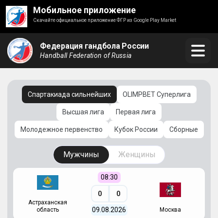
Мобильное приложение
Скачайте официальное приложение ФГР из Google Play Market
Федерация гандбола России
Handball Federation of Russia
Спартакиада сильнейших
OLIMPBET Суперлига
Высшая лига
Первая лига
Молодежное первенство
Кубок России
Сборные
Мужчины
Женщины
08:30
0
0
Астраханская
С
09.08.2026
область
Москва