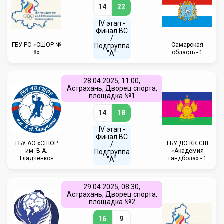
14
22
IV этап -
Финал ВС
/
ГБУ РО «СШОР №
Самарская
Подгруппа
8»
область - 1
"А"
28.04.2025, 11:00,
Астрахань, Дворец спорта,
площадка №1
14
18
IV этап -
Финал ВС
ГБУ АО «СШОР
ГБУ ДО КК СШ
/
им. В.А.
«Академия
Подгруппа
Гладченко»
гандбола» - 1
"А"
29.04.2025, 08:30,
Астрахань, Дворец спорта,
площадка №2
16
9