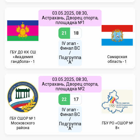
03.05.2025, 08:30,
Астрахань, Дворец спорта,
площадка №1
21
18
IV этап -
Финал ВС
ГБУ ДО КК СШ
/
«Академия
Самарская
Подгруппа
гандбола» - 1
область - 1
"А"
03.05.2025, 08:30,
Астрахань, Дворец спорта,
площадка №2
22
17
IV этап -
Финал ВС
ГБУ СШОР № 1
/
Московского
ГБУ РО «СШОР №
Подгруппа
района
8»
"А"