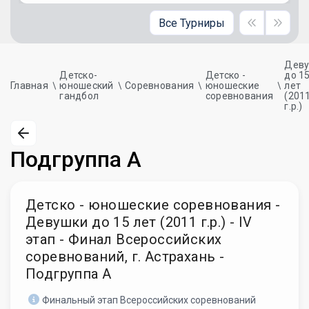
Все Турниры
Дев
Детско-
Детско -
до 1
Главная
юношеский
Соревнования
юношеские
лет
гандбол
соревнования
(201
г.р.)
Подгруппа А
Детско - юношеские соревнования -
Девушки до 15 лет (2011 г.р.) - IV
этап - Финал Всероссийских
соревнований, г. Астрахань -
Подгруппа А
Финальный этап Всероссийских соревнований