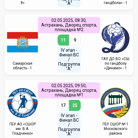
8»
гандбола» - 1
"А"
02.05.2025, 08:30,
Астрахань, Дворец спорта,
площадка №2
11
9
IV этап -
Финал ВС
ГАУ ДО ВО «СШ
/
Самарская
по гандболу
Подгруппа
область - 1
«Динамо» - 1
"А"
02.05.2025, 09:50,
Астрахань, Дворец спорта,
площадка №1
17
25
IV этап -
Финал ВС
ГБУ АО «СШОР
ГБУ СШОР № 1
/
им. В.А.
Московского
Подгруппа
Гладченко»
района
"А"