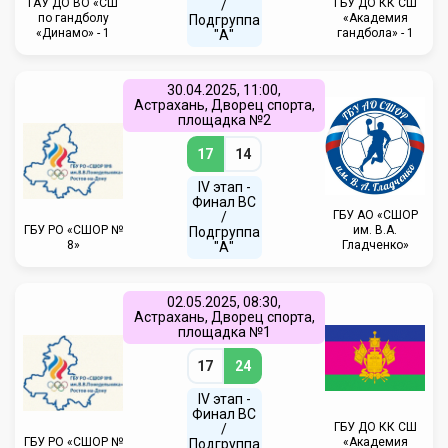
ГАУ ДО ВО «СШ
ГБУ ДО КК СШ
/
по гандболу
«Академия
Подгруппа
«Динамо» - 1
гандбола» - 1
"А"
30.04.2025, 11:00,
Астрахань, Дворец спорта,
площадка №2
17
14
IV этап -
Финал ВС
ГБУ АО «СШОР
/
ГБУ РО «СШОР №
им. В.А.
Подгруппа
8»
Гладченко»
"А"
02.05.2025, 08:30,
Астрахань, Дворец спорта,
площадка №1
17
24
IV этап -
Финал ВС
ГБУ ДО КК СШ
/
ГБУ РО «СШОР №
«Академия
Подгруппа