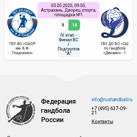
03.05.2025, 09:50,
Астрахань, Дворец спорта,
площадка №1
9
14
IV этап -
Финал ВС
ГБУ АО «СШОР
ГАУ ДО ВО «СШ
/
им. В.А.
по гандболу
Подгруппа
Гладченко»
«Динамо» - 1
"А"
info@rushandball.ru
Федерация
+7 (495) 637-09-
гандбола
21
России
Контакты