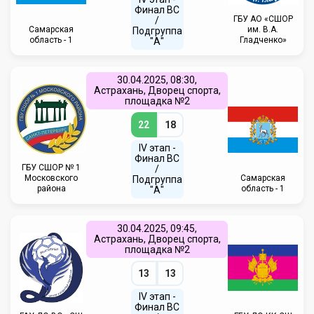
Финал ВС
ГБУ АО «СШОР
/
Самарская
им. В.А.
Подгруппа
область - 1
Гладченко»
"А"
30.04.2025, 08:30,
Астрахань, Дворец спорта,
площадка №2
22
18
IV этап -
Финал ВС
ГБУ СШОР № 1
/
Московского
Самарская
Подгруппа
района
область - 1
"А"
30.04.2025, 09:45,
Астрахань, Дворец спорта,
площадка №2
13
13
IV этап -
Финал ВС