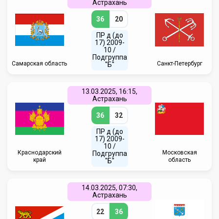
Астрахань
36
20
ПР д (до
17) 2009-
10 /
Подгруппа
Самарская область
Санкт-Петербург
"Б"
13.03.2025, 16:15,
Астрахань
36
32
ПР д (до
17) 2009-
10 /
Краснодарский
Московская
Подгруппа
край
область
"Б"
14.03.2025, 07:30,
Астрахань
22
36