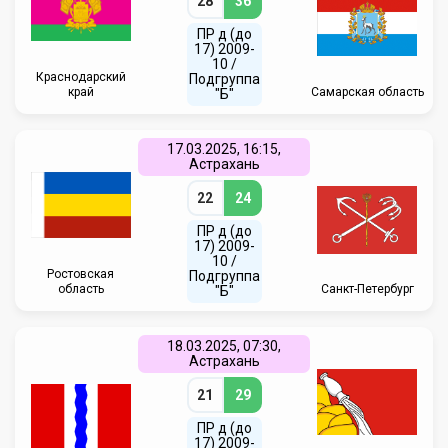
28
36
ПР д (до
17) 2009-
10 /
Краснодарский
Подгруппа
край
Самарская область
"Б"
17.03.2025, 16:15,
Астрахань
22
24
ПР д (до
17) 2009-
10 /
Ростовская
Подгруппа
область
Санкт-Петербург
"Б"
18.03.2025, 07:30,
Астрахань
21
29
ПР д (до
17) 2009-