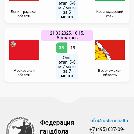
этап. 5-8
м. / матч
Ленинградская
Краснодарский
за 5
область
край
место
21.03.2025, 16:15,
Астрахань
38
19
Осн.
этап. 5-8
м. / матч
Московская
Воронежская
за 7
область
область
место
info@rushandball.ru
Федерация
+7 (495) 637-09-
гандбола
21