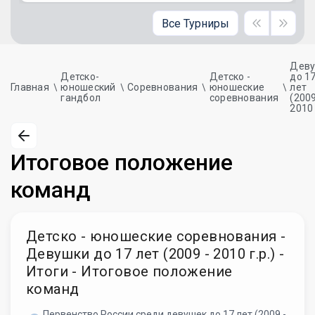
Все Турниры
Дев
Детско-
Детско -
до 1
Главная
юношеский
Соревнования
юношеские
лет
гандбол
соревнования
(2009
2010 
Итоговое положение
команд
Детско - юношеские соревнования -
Девушки до 17 лет (2009 - 2010 г.р.) -
Итоги - Итоговое положение
команд
Первенство России среди девушек до 17 лет (2009 -