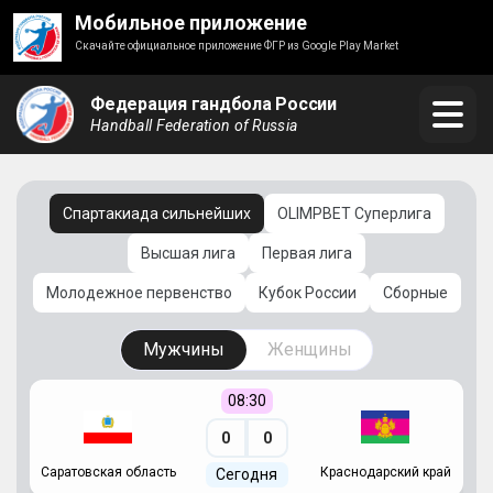
Мобильное приложение
Скачайте официальное приложение ФГР из Google Play Market
Федерация гандбола России
Handball Federation of Russia
Спартакиада сильнейших
OLIMPBET Суперлига
Высшая лига
Первая лига
Молодежное первенство
Кубок России
Сборные
Мужчины
Женщины
08:30
0
0
Саратовская область
Краснодарский край
Ч
Сегодня
ай