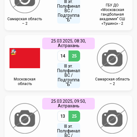
III эт.
ГБУ ДО
Полуфинал
«Московская
ВC /
гандбольная
Подгруппа
Самарская область
академия" СШ
"Б"
– 2
«Тушино» - 2
25.03.2025, 08:30,
Астрахань
14
25
III эт.
Полуфинал
ВC /
Московская
Самарская область
Подгруппа
область
– 2
"Б"
25.03.2025, 09:50,
Астрахань
13
25
III эт.
Полуфинал
ВC /