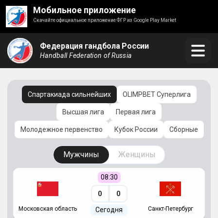
Мобильное приложение
Скачайте официальное приложение ФГР из Google Play Market
Федерация гандбола России
Handball Federation of Russia
Спартакиада сильнейших
OLIMPBET Суперлига
Высшая лига
Первая лига
Молодежное первенство
Кубок России
Сборные
Мужчины
Женщины
08:30
0
0
Московская область
Санкт-Петербург
Сегодня
ть