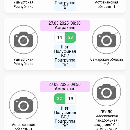
Удмуртская
Астраханская
Подгруппа
Республика
область - 1
"Б"
27.03.2025, 08:30,
Астрахань
14
33
III эт.
Полуфинал
ВC /
Удмуртская
Самарская область
Подгруппа
Республика
– 2
"Б"
27.03.2025, 09:50,
Астрахань
32
19
III эт.
ГБУ ДО
Полуфинал
«Московская
ВC /
гандбольная
Подгруппа
Астраханская
академия" СШ
"Б"
область - 1
«Тушино» - 2