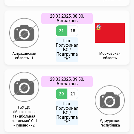
28.03.2025, 08:30,
Астрахань
21
18
III эт.
Полуфинал
ВC /
Астраханская
Московская
Подгруппа
область - 1
область
"Б"
28.03.2025, 09:50,
Астрахань
29
21
III эт.
ГБУ ДО
Полуфинал
«Московская
ВC /
гандбольная
Подгруппа
академия" СШ
Удмуртская
"Б"
«Тушино» - 2
Республика