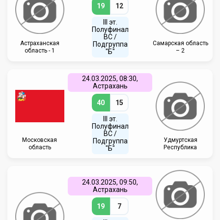
19
12
III эт.
Полуфинал
ВC /
Астраханская
Самарская область
Подгруппа
область - 1
– 2
"Б"
24.03.2025, 08:30,
Астрахань
40
15
III эт.
Полуфинал
ВC /
Московская
Удмуртская
Подгруппа
область
Республика
"Б"
24.03.2025, 09:50,
Астрахань
19
7