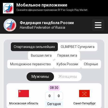
Мобильное приложение
Скачайте официальное приложение ФГР из Google Play Market
Федерация гандбола России
Handball Federation of Russia
Спартакиада сильнейших
OLIMPBET Суперлига
Высшая лига
Первая лига
Молодежное первенство
Кубок России
Сборные
Мужчины
Женщины
08:30
0
0
Московская область
Санкт-Петербург
Сегодня
ть