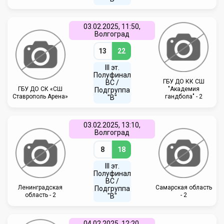
03.02.2025, 11:50,
Волгоград
13
22
III эт.
Полуфинал
ГБУ ДО КК СШ
ВC /
ГБУ ДО СК «СШ
"Академия
Подгруппа
Ставрополь Арена»
гандбола" - 2
"В"
03.02.2025, 13:10,
Волгоград
8
18
III эт.
Полуфинал
ВC /
Ленинградская
Самарская область
Подгруппа
область - 2
- 2
"В"
04.02.2025, 12:20,