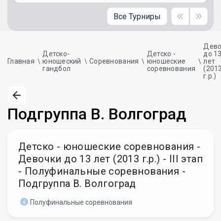
Все Турниры
Дево
Детско-
Детско -
до 1
Главная
юношеский
Соревнования
юношеские
лет
гандбол
соревнования
(201
г.р.)
Подгруппа В. Волгоград
Детско - юношеские соревнования -
Девочки до 13 лет (2013 г.р.) - III этап
- Полуфинальные соревнования -
Подгруппа В. Волгоград
Полуфинальные соревнования