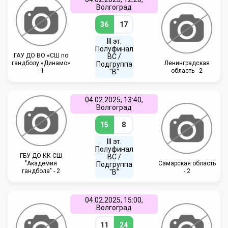
Волгоград
36
17
III эт.
Полуфинал
ГАУ ДО ВО «СШ по
ВC /
гандболу «Динамо»
Ленинградская
Подгруппа
- 1
область - 2
"В"
04.02.2025, 13:40,
Волгоград
15
8
III эт.
Полуфинал
ГБУ ДО КК СШ
ВC /
"Академия
Самарская область
Подгруппа
гандбола" - 2
- 2
"В"
04.02.2025, 15:00,
Волгоград
11
24