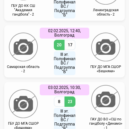
Полуфинал
ГБУ ДО КК СШ
ВC /
"Академия
Ленинградская
Подгруппа
гандбола" - 2
область - 2
"В"
02.02.2025, 12:40,
Волгоград
20
17
III эт.
Полуфинал
ВC /
Самарская область
ГБУ ДО МГА СШОР
Подгруппа
- 2
«Вешняки»
"В"
03.02.2025, 10:30,
Волгоград
8
23
III эт.
Полуфинал
ГАУ ДО ВО «СШ по
ВC /
ГБУ ДО МГА СШОР
гандболу «Динамо»
Подгруппа
«Вешняки»
- 1
"В"