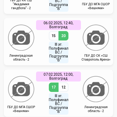
ГБУ ДО КК СШ
ВC /
"Академия
ГБУ ДО МГА СШОР
Подгруппа
гандбола" - 2
«Вешняки»
"В"
06.02.2025, 12:40,
Волгоград
15
20
III эт.
Полуфинал
ВC /
Ленинградская
ГБУ ДО СК «СШ
Подгруппа
область - 2
Ставрополь Арена»
"В"
07.02.2025, 12:00,
Волгоград
17
12
III эт.
Полуфинал
ВC /
ГБУ ДО МГА СШОР
Ленинградская
Подгруппа
«Вешняки»
область - 2
"В"