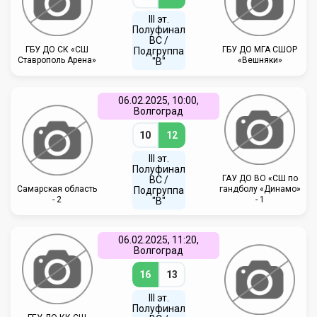
III эт.
Полуфинал
ВC /
ГБУ ДО СК «СШ
ГБУ ДО МГА СШОР
Подгруппа
Ставрополь Арена»
«Вешняки»
"В"
06.02.2025, 10:00,
Волгоград
10
12
III эт.
Полуфинал
ГАУ ДО ВО «СШ по
ВC /
Самарская область
гандболу «Динамо»
Подгруппа
- 2
- 1
"В"
06.02.2025, 11:20,
Волгоград
16
13
III эт.
Полуфинал