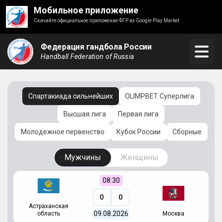
Мобильное приложение
Скачайте официальное приложение ФГР из Google Play Market
Федерация гандбола России
Handball Federation of Russia
Спартакиада сильнейших
OLIMPBET Суперлига
Высшая лига
Первая лига
Молодежное первенство
Кубок России
Сборные
Мужчины
Женщины
08:30
0
0
Астраханская
С
09.08.2026
область
Москва