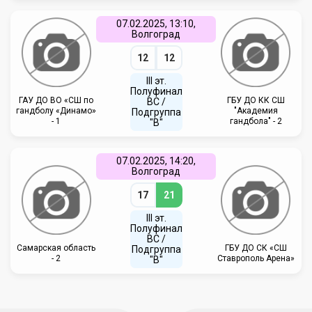
07.02.2025, 13:10,
Волгоград
12
12
III эт.
Полуфинал
ГАУ ДО ВО «СШ по
ГБУ ДО КК СШ
ВC /
гандболу «Динамо»
"Академия
Подгруппа
- 1
гандбола" - 2
"В"
07.02.2025, 14:20,
Волгоград
17
21
III эт.
Полуфинал
ВC /
Самарская область
ГБУ ДО СК «СШ
Подгруппа
- 2
Ставрополь Арена»
"В"