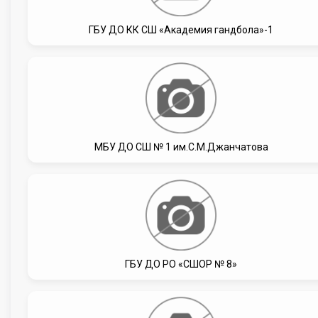
ГБУ ДО КК СШ «Академия гандбола»-1
МБУ ДО СШ № 1 им.С.М.Джанчатова
ГБУ ДО РО «СШОР № 8»