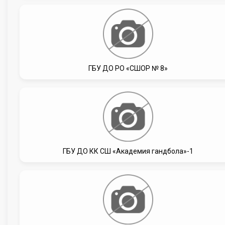
ГБУ ДО РО «СШОР № 8»
ГБУ ДО КК СШ «Академия гандбола»-1