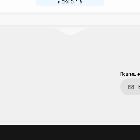
и СКФО, 1-6
Подпишис