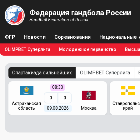
Федерация гандбола России
Handball Federation of Russia
ФГР
Новости
Соревнования
Национальные 
OLIMPBET Суперлига
Молодежное первенство
Высша
Спартакиада сильнейших
OLIMPBET Суперлига
08:30
0
0
я
Астраханская
Ставропольс
область
09.08.2026
Москва
край