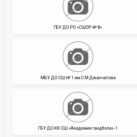
ГБУ ДО РО «СШОР № 8»
МБУ ДО СШ № 1 им.С.М.Джанчатова
ГБУ ДО КК СШ «Академия гандбола»-1