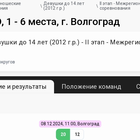
юношеские
Девушки до 14 лет
II этап - Межреги
ания
(2012 г.р.)
соревнования
1 - 6 места, г. Волгоград
шки до 14 лет (2012 г.р.) - II этап - Межр
округов
е и результаты
Положение команд
С
08.12.2024, 11:00, Волгоград
20
12