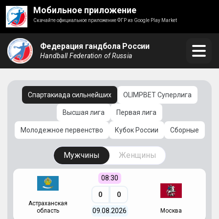
Мобильное приложение
Скачайте официальное приложение ФГР из Google Play Market
Федерация гандбола России
Handball Federation of Russia
Спартакиада сильнейших
OLIMPBET Суперлига
Высшая лига
Первая лига
Молодежное первенство
Кубок России
Сборные
Мужчины
Женщины
08:30
0
0
Астраханская
С
09.08.2026
область
Москва