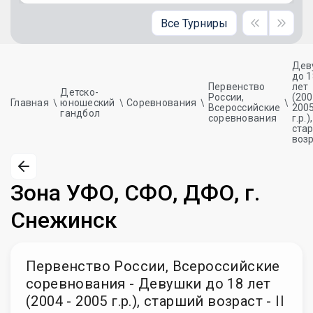
Все Турниры
Дев
до 1
Первенство
лет
Детско-
России,
(200
Главная
юношеский
Соревнования
Всероссийские
200
гандбол
соревнования
г.р.),
ста
воз
Зона УФО, СФО, ДФО, г.
Снежинск
Первенство России, Всероссийские
соревнования - Девушки до 18 лет
(2004 - 2005 г.р.), старший возраст - II